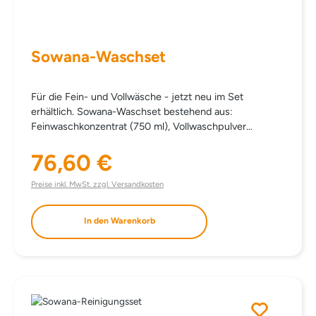
Sowana-Waschset
Für die Fein- und Vollwäsche - jetzt neu im Set
erhältlich. Sowana-Waschset bestehend aus:
Feinwaschkonzentrat (750 ml), Vollwaschpulver
Kompakt (1000 g), Hygienespüler (750 ml), Fleckensalz
76,60 €
(1000 g). statt einzeln € 85,10
Regulärer Preis:
Preise inkl. MwSt. zzgl. Versandkosten
In den Warenkorb