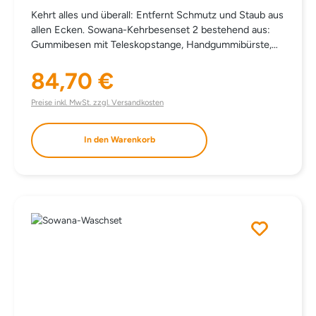
Kehrt alles und überall: Entfernt Schmutz und Staub aus
allen Ecken. Sowana-Kehrbesenset 2 bestehend aus:
Gummibesen mit Teleskopstange, Handgummibürste,
Kehrschaufel. statt einzeln € 94,10
84,70 €
Regulärer Preis:
Preise inkl. MwSt. zzgl. Versandkosten
In den Warenkorb