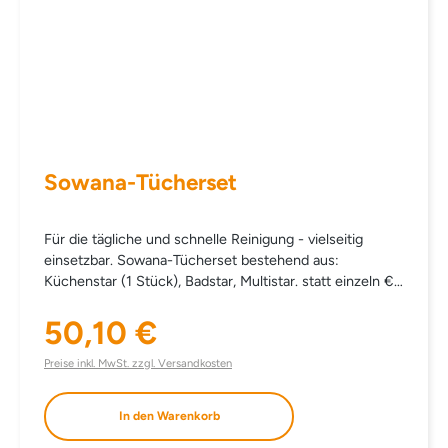
Sowana-Tücherset
Für die tägliche und schnelle Reinigung - vielseitig
einsetzbar. Sowana-Tücherset bestehend aus:
Küchenstar (1 Stück), Badstar, Multistar. statt einzeln €
55,70
50,10 €
Regulärer Preis:
Preise inkl. MwSt. zzgl. Versandkosten
In den Warenkorb