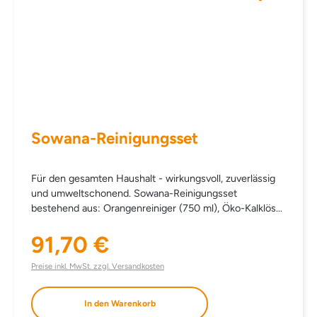
Sowana-Reinigungsset
Für den gesamten Haushalt - wirkungsvoll, zuverlässig
und umweltschonend. Sowana-Reinigungsset
bestehend aus: Orangenreiniger (750 ml), Öko-Kalklöser
(750 ml), Öko-Kunststoffreiniger (750 ml),
91,70 €
Reinigungspaste (340 g). statt einzeln € 101,90
Regulärer Preis:
Preise inkl. MwSt. zzgl. Versandkosten
In den Warenkorb