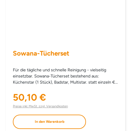
Sowana-Tücherset
Für die tägliche und schnelle Reinigung - vielseitig
einsetzbar. Sowana-Tücherset bestehend aus:
Küchenstar (1 Stück), Badstar, Multistar. statt einzeln €
55,70
50,10 €
Regulärer Preis:
Preise inkl. MwSt. zzgl. Versandkosten
In den Warenkorb