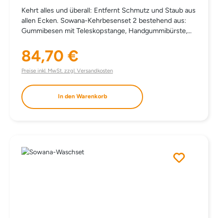
Kehrt alles und überall: Entfernt Schmutz und Staub aus
allen Ecken. Sowana-Kehrbesenset 2 bestehend aus:
Gummibesen mit Teleskopstange, Handgummibürste,
Kehrschaufel. statt einzeln € 94,10
84,70 €
Regulärer Preis:
Preise inkl. MwSt. zzgl. Versandkosten
In den Warenkorb