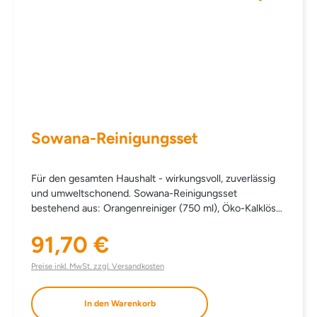
Sowana-Reinigungsset
Für den gesamten Haushalt - wirkungsvoll, zuverlässig
und umweltschonend. Sowana-Reinigungsset
bestehend aus: Orangenreiniger (750 ml), Öko-Kalklöser
(750 ml), Öko-Kunststoffreiniger (750 ml),
91,70 €
Reinigungspaste (340 g). statt einzeln € 101,90
Regulärer Preis:
Preise inkl. MwSt. zzgl. Versandkosten
In den Warenkorb