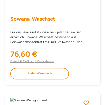
Sowana-Waschset
Für die Fein- und Vollwäsche - jetzt neu im Set
erhältlich. Sowana-Waschset bestehend aus:
Feinwaschkonzentrat (750 ml), Vollwaschpulver
Kompakt (1000 g), Hygienespüler (750 ml), Fleckensalz
76,60 €
(1000 g). statt einzeln € 85,10
Regulärer Preis:
Preise inkl. MwSt. zzgl. Versandkosten
In den Warenkorb