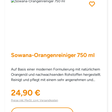
Sowana-Orangenreiniger 750 ml
Auf Basis einer modernen Formulierung mit natürlichem
Orangenöl und nachwachsenden Rohstoffen hergestellt.
Reinigt und pflegt mit einem sehr angenehmen und
natürlichen Duft – sanft und gründlich. Schmutzlösend,
pflegend, materialschonend und besonders
24,90 €
Regulärer Preis:
hautfreundlich. EINSATZBEREICH Für alle Materialien
im Haushalt. Als Zusatz im Wischwasser bestens
Preise inkl. MwSt. zzgl. Versandkosten
geeignet für Terra Cotta, grobe Steinböden, Fliesen…
Ideal für die Reinigung von natürlichen Oberflächen wie