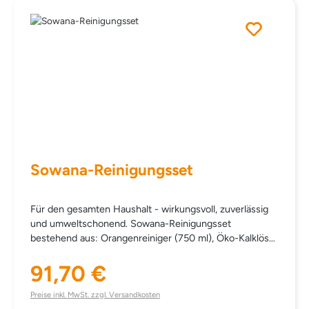
ALKYL SEC SULFONATE COCAMIDOPROPYL BETAINE
PARFUM LIMONENE SODIUM CHLORIDE LACTIC
ACID COLORANT NATRIUM-PYRITHION
BENZISOTHIAZOLINONE SODIUM SULFATE CIT/MIT
Sowana-Reinigungsset
Für den gesamten Haushalt - wirkungsvoll, zuverlässig
und umweltschonend. Sowana-Reinigungsset
bestehend aus: Orangenreiniger (750 ml), Öko-Kalklöser
(750 ml), Öko-Kunststoffreiniger (750 ml),
91,70 €
Reinigungspaste (340 g). statt einzeln € 101,90
Regulärer Preis:
Preise inkl. MwSt. zzgl. Versandkosten