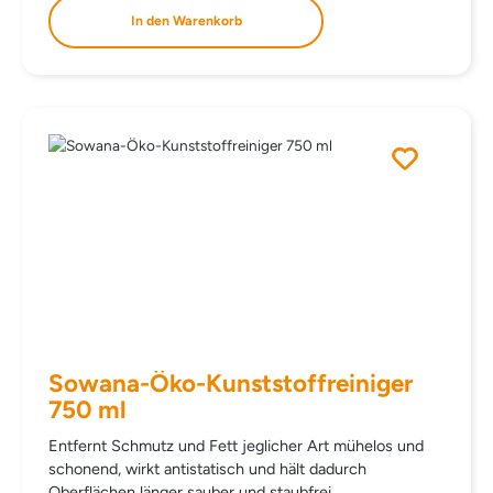
WC, Fliesen …). DOSIERUNG Verdünnt oder
In den Warenkorb
tropfenweise verwenden. Gründlich nachspülen, wenn
notwendig Vorgang wiederholen. Vorsicht bei
eingefärbtem Kunststoff und säureempfindlichen
Materialien (z.B. Marmor). INHALTSSTOFFE AQUA
CITRIC ACID UNDECETH-5 PARFUM statt € 155,30
Sowana-Öko-Kunststoffreiniger
750 ml
Entfernt Schmutz und Fett jeglicher Art mühelos und
schonend, wirkt antistatisch und hält dadurch
Oberflächen länger sauber und staubfrei.