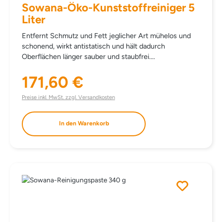
Sowana-Öko-Kunststoffreiniger 5
Liter
Entfernt Schmutz und Fett jeglicher Art mühelos und
schonend, wirkt antistatisch und hält dadurch
Oberflächen länger sauber und staubfrei.
EINSATZBEREICH Kunststoffoberflächen wie
Fensterrahmen, Gartenmöbel, Kunststoffgeräte, EDV-
171,60 €
Regulärer Preis:
Geräte… Auch für Edelstahl, Nirosta und Autofelgen
bestens geeignet. DOSIERUNG Je nach
Preise inkl. MwSt. zzgl. Versandkosten
Verschmutzung pur oder verdünnt verwenden. Vorsicht
bei eingefärbten Kunststoffen. INHALTSSTOFFE AQUA
In den Warenkorb
BUTOXYPROPANOL ISOPROPYL ALCOHOL SODIUM
LAURETH SULPHATE METHYLGLYCINE DIACETIC
ACID GLYCERIN COCAMIDOPROPYL BETAINE
PARFUM CITRIC ACID LINALYL ACETATE TERPINEOL
NATRIUM-PYRITHION BENZISOTHIAZOLINONE statt
€ 190,70