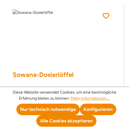
Sowana-Dosierlöffel
Waschen verbraucht Wasser, Energie und Waschmittel.
Diese Website verwendet Cookies, um eine bestmögliche
Eine sparsame Dosierung entlastet die Umwelt. Genaue
Erfahrung bieten zu können.
Mehr Informationen ...
Dosierung mit dem Sowana-Dosierlöffel.
Nur technisch notwendige
Konfigurieren
0,90 €
Regulärer Preis:
Alle Cookies akzeptieren
Preise inkl. MwSt. zzgl. Versandkosten