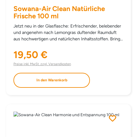
Sowana-Air Clean Natürliche
Frische 100 ml
Jetzt neu in der Glasflasche: Erfrischender, belebender
und angenehm nach Lemongras duftender Raumduft
aus hochwertigen und natürlichen Inhaltsstoffen. Bringt
Frische in die Luft Ihrer Wohnräume (Küche, Bad …) und
hilft, alle unangenehmen Gerüche zu beseitigen.
19,50 €
Regulärer Preis:
EINSATZBEREICH Gesamter Wohnbereich.
DOSIERUNG Je nach Geruchsintensität und
Preise inkl. MwSt. zzgl. Versandkosten
Raumgröße entsprechend dosieren. INHALTSSTOFFE
ALCOHOL DENAT. AQUA LEMONGRASS OIL CITRAL
In den Warenkorb
GERANIOL GERANYL ACETATE LIMONENE BETA-
CARYOPHYLLENE LINALOOL PINENE TERPINEOL
ISOEUGENOL CITRONELLOL EUGENOL
TERPINOLENE