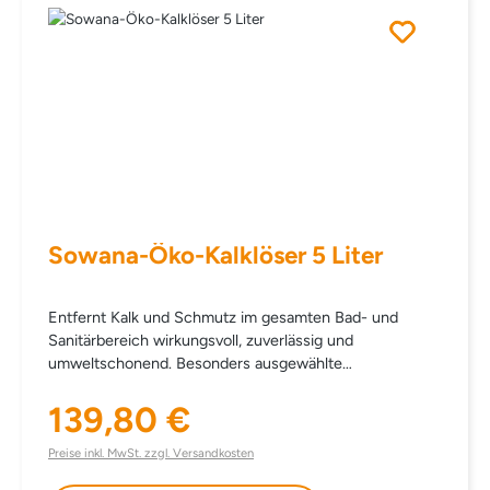
säureempfindlichen Materialien (z.B. Marmor).
INHALTSSTOFFE AQUA CITRIC ACID UNDECETH-5
PARFUM
Sowana-Öko-Kalklöser 5 Liter
Entfernt Kalk und Schmutz im gesamten Bad- und
Sanitärbereich wirkungsvoll, zuverlässig und
umweltschonend. Besonders ausgewählte
Zitronensäure unterstützt die Kalkentfernung. Sichtbare
Sauberkeit, angenehme Frische und perfekte
139,80 €
Regulärer Preis:
Reinigungskraft. EINSATZBEREICH Für alle verkalkten
Oberflächen und für den gesamten Badbereich
Preise inkl. MwSt. zzgl. Versandkosten
(Duschkabine, Badewanne, Waschbecken, Armaturen,