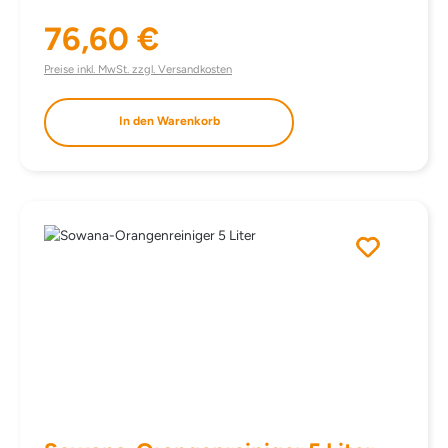
Kompakt (1000 g), Hygienespüler (750 ml), Fleckensalz
76,60 €
(1000 g). statt einzeln € 85,10
Regulärer Preis:
Preise inkl. MwSt. zzgl. Versandkosten
In den Warenkorb