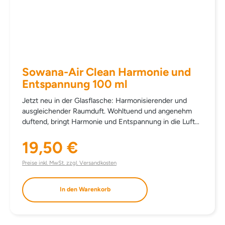
Sowana-Air Clean Harmonie und
Entspannung 100 ml
Jetzt neu in der Glasflasche: Harmonisierender und
ausgleichender Raumduft. Wohltuend und angenehm
duftend, bringt Harmonie und Entspannung in die Luft
Ihrer Wohnräume (Schlafzimmer, Wohnzimmer ...). Wirkt
ausgleichend und harmonisierend. Für eine angenehme
19,50 €
Regulärer Preis:
und entspannte Atmosphäre. EINSATZBEREICH
Gesamter Wohnbereich. DOSIERUNG Je nach
Preise inkl. MwSt. zzgl. Versandkosten
Geruchsintensität und Raumgröße entsprechend
dosieren. INHALTSSTOFFE ALCOHOL DENAT. AQUA
In den Warenkorb
PARFUM