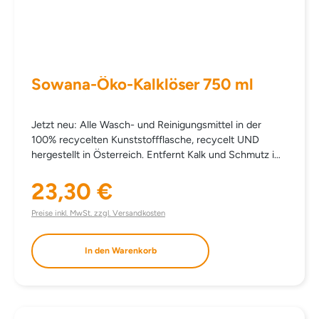
BENZISOTHIAZOLINONE statt € 166,00
Sowana-Öko-Kalklöser 750 ml
Jetzt neu: Alle Wasch- und Reinigungsmittel in der
100% recycelten Kunststoffflasche, recycelt UND
hergestellt in Österreich. Entfernt Kalk und Schmutz im
gesamten Bad- und Sanitärbereich wirkungsvoll,
zuverlässig und umweltschonend. Besonders
23,30 €
Regulärer Preis:
ausgewählte Zitronensäure unterstützt die
Kalkentfernung. Sichtbare Sauberkeit, angenehme
Preise inkl. MwSt. zzgl. Versandkosten
Frische und perfekte Reinigungskraft.
EINSATZBEREICH Für alle verkalkten Oberflächen und
In den Warenkorb
für den gesamten Badbereich (Duschkabine,
Badewanne, Waschbecken, Armaturen, WC, Fliesen …).
DOSIERUNG Verdünnt oder tropfenweise verwenden.
Gründlich nachspülen, wenn notwendig Vorgang
wiederholen. Vorsicht bei eingefärbtem Kunststoff und