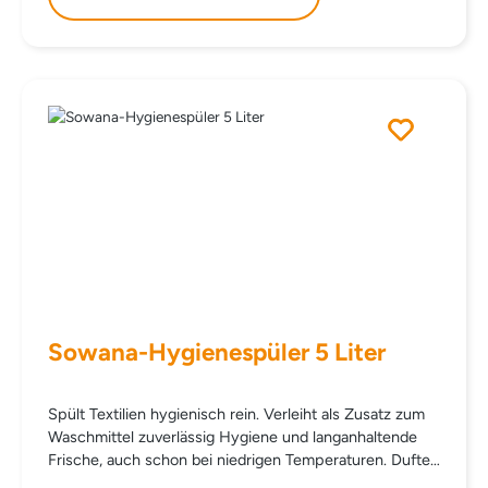
Weichspülkammer geben. INHALTSSTOFFE AQUA
BENZALKONIUM CHLORIDE DIPROPYLENE GLYCOL
CITRONELLOL Parfum SODIUM CITRATE CITRIC ACID
LINALOOL GERANIOL
Sowana-Hygienespüler 5 Liter
Spült Textilien hygienisch rein. Verleiht als Zusatz zum
Waschmittel zuverlässig Hygiene und langanhaltende
Frische, auch schon bei niedrigen Temperaturen. Duftet
angenehm frisch und entfaltet bereits ab 15 °C seine