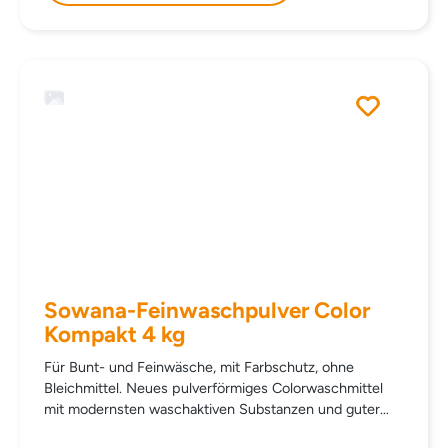
EINSATZBEREICH Für Bunt- und Feinwäsche.
DOSIERUNG Waschmaschine: 30 - 70 ml (reicht für 17
- 40 Waschvorgänge). WICHTIG Zur Erhaltung der
Waschkraft Gebinde verschlossen halten.
INHALTSSTOFFE SODIUM CARBONATE SODIUM
SULFATE SODIUM BICARBONATE SODIUM COCO
SULFATE SODIUM SILICATE SODIUM CITRATE
POLYCARBOXYLATE TRIDECETH-7 TRIDECETH-3
ENZYME (Amylase, Subtilisin, Mannanase, Lyase,
Cellulase) CELLULOSE GUM TETRASODIUM
EDITORANTE PARFUM Vinylpyrrolidone/Vinylimidazole
Copolymer TAED SILICONE
Sowana-Feinwaschpulver Color
Kompakt 4 kg
Für Bunt- und Feinwäsche, mit Farbschutz, ohne
Bleichmittel. Neues pulverförmiges Colorwaschmittel
mit modernsten waschaktiven Substanzen und guter
Fleckentfernung. Schützt Farben und Fasern, für alle