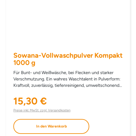
Sowana-Vollwaschpulver Kompakt
1000 g
Für Bunt- und Weißwäsche, bei Flecken und starker
Verschmutzung. Ein wahres Waschtalent in Pulverform:
Kraftvoll, zuverlässig, tiefenreinigend, umweltschonend
und sehr ergiebig. Reinigt kräftig und gründlich, für alle
Temperaturbereiche von 30 - 95°C, mit TAED und 5-
15,30 €
Regulärer Preis:
fach Enzymen. Volle Waschkraft, gründliche und
fasertiefe Waschergebnisse auch bei niedrigen
Preise inkl. MwSt. zzgl. Versandkosten
Temperaturen dank innovativer und ausgewählter
Rohstoffe. Entfaltet bereits ab 30° C seine volle
In den Warenkorb
Waschkraft und hilft somit Energie zu sparen. Löst