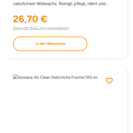
natürlichem Wollwachs. Reinigt, pflegt, nährt und
imprägniert Glattleder, Kunstleder und Gummisorten
(Lederschuhe, Ledertaschen, Ledermöbel,
26,70 €
Regulärer Preis:
Autoledersitze, Reitzubehör…). ANMERKUNG Auch für
die Pflege von unbehandeltem Holz geeignet.
Preise inkl. MwSt. zzgl. Versandkosten
INHALTSSTOFFE VASELIN GELB PHE PARAFFIN
PARFÜMÖL HONIG CARNAUBAWACHS
In den Warenkorb