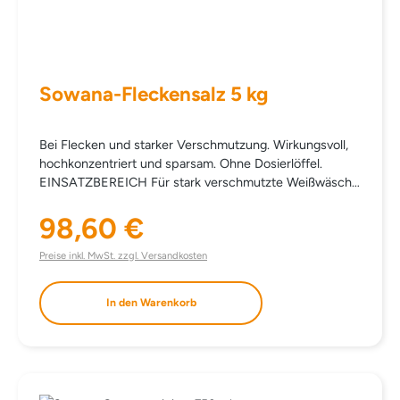
Sowana-Fleckensalz 5 kg
Bei Flecken und starker Verschmutzung. Wirkungsvoll,
hochkonzentriert und sparsam. Ohne Dosierlöffel.
EINSATZBEREICH Für stark verschmutzte Weißwäsche
und Gardinen, bei Flecken in farbechter Buntwäsche,
bei hartnäckigen Flecken wie Obst, Gras, Tee, Kaffee,
98,60 €
Regulärer Preis:
Rotwein … DOSIERUNG 25 ml pro Waschgang (nicht
direkt auf die Wäsche). ANMERKUNG Auch bei
Preise inkl. MwSt. zzgl. Versandkosten
niedrigen Temperaturen wirkungsvoll, durch die
Wirksamkeit von Aktiv-Sauerstoff. INHALTSSTOFFE
In den Warenkorb
SODIUM CARBONATE PEROXIDE SODIUM
CARBONATE SODIUM CHLORIDE TAED
POLYCARBOXYLATE TRIDECETH-7 TRIDECETH-3
PARFUM statt € 109,50