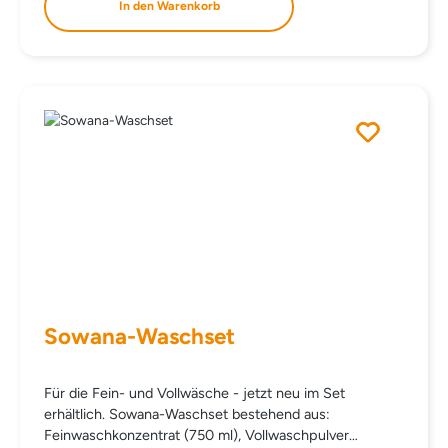
In den Warenkorb
Holz. DOSIERUNG Je nach Oberfläche und
Verschmutzung 2 – 5 ml auf 10 l Wasser, bei Holz kann
die Dosierung erhöht werden. INHALTSSTOFFE AQUA
SODIUM LAURETH SULPHATE PEG-4
RAPESEEDAMIDE LAURYL POLYGLUCOSE ALCOHOL
PARFUM Ätherische Öle LIMONENE D-Glucopyranose,
Oligomere, Decyloctylglykoside LACTIC ACID SODIUM
HYDROXIDE ISOPROPYL ALCOHOL MEK
DENATONIUM BENZOATE LINALOOL D,L-alpha-Pinen
MYRISTYL ALCOHOL NATRIUM-PYRITHION
BENZISOTHIAZOLINONE
Sowana-Waschset
Für die Fein- und Vollwäsche - jetzt neu im Set
erhältlich. Sowana-Waschset bestehend aus:
Feinwaschkonzentrat (750 ml), Vollwaschpulver