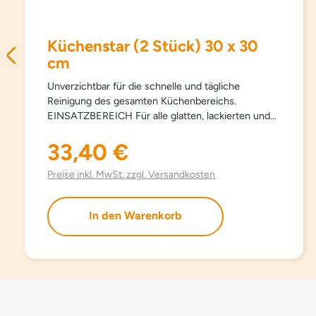
Küchenstar (2 Stück) 30 x 30
cm
Unverzichtbar für die schnelle und tägliche
Reinigung des gesamten Küchenbereichs.
EINSATZBEREICH Für alle glatten, lackierten und
glänzenden Oberflächen (Resopal, Edelstahl,
Chrom, Marmor…). ANWENDUNG Reinigt leicht
33,40 €
Regulärer Preis:
feucht verwendet streifenfrei, ohne Nachtrocknen.
ANMERKUNG Waschbar auch bei 90 °C. Falls nötig
Preise inkl. MwSt. zzgl. Versandkosten
im kochendem Wasser mit Sowana-Fleckensalz
einlegen.
In den Warenkorb