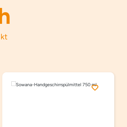
h
ukt