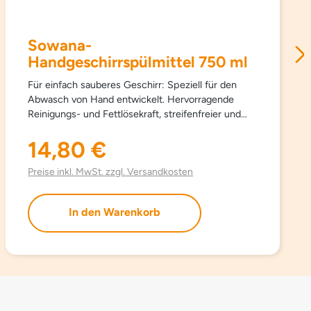
Sowana-
Handgeschirrspülmittel 750 ml
Für einfach sauberes Geschirr: Speziell für den
Abwasch von Hand entwickelt. Hervorragende
Reinigungs- und Fettlösekraft, streifenfreier und
perfekter Glanz. Entfernt auch hartnäckige
Verschmutzungen und Fettrückstände. Handmild,
14,80 €
Regulärer Preis:
phosphatfrei, besonders sparsam im Verbrauch.
EINSATZBEREICH Flüssiges
Preise inkl. MwSt. zzgl. Versandkosten
Handgeschirrspülmittel für strahlend sauberes
Geschirr. DOSIERUNG Nur wenige Tropfen
In den Warenkorb
genügen. INHALTSSTOFFE AQUA SODIUM C14-17
ALKYL SEC SULFONATE SODIUM LAURETH
SULFATE SODIUM CHLORIDE COCAMIDOPROPYL
BETAINE CITRIC ACID LIMONENE Parfum CITRAL
BENZISOTHIAZOLINONE CITRAL HEXYL
CINNAMAL POTASSIUM HYDROXIDE
CITRONELLOL Reaction mass of 3,5-