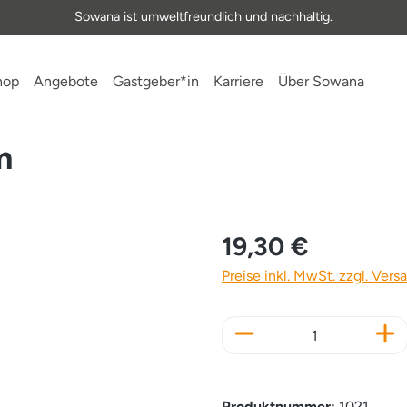
Sowana ist umweltfreundlich und nachhaltig.
hop
Angebote
Gastgeber*in
Karriere
Über Sowana
m
19,30 €
Preise inkl. MwSt. zzgl. Ver
Produkt Anzahl: Gi
Produktnummer:
1021