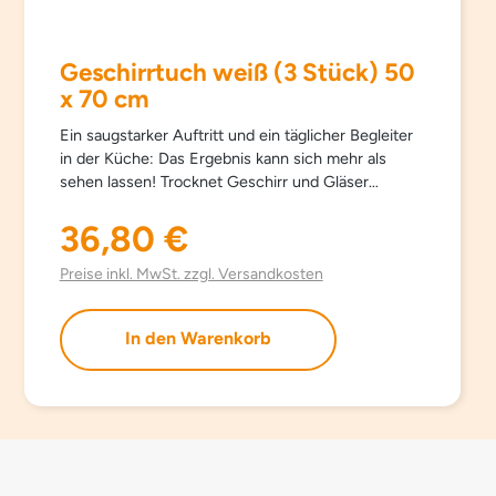
Geschirrtuch weiß (3 Stück) 50
x 70 cm
Ein saugstarker Auftritt und ein täglicher Begleiter
in der Küche: Das Ergebnis kann sich mehr als
sehen lassen! Trocknet Geschirr und Gläser
blitzschnell und streifenfrei. Bestens geeignet zum
Polieren von Gläsern, Besteck, Töpfen … Das weiße
36,80 €
Regulärer Preis:
Geschirrtuch überzeugt nach wie vor als Poliertuch
für Gläser, Besteck und … Das graue Geschirrtuch
Preise inkl. MwSt. zzgl. Versandkosten
gibt es neu mit Struktur für noch mehr Volumen
und Saugkraft. EINSATZBEREICH Zum
In den Warenkorb
Abtrocknen, Nachtrocknen und Polieren.
ANMERKUNG Besondere Saugkraft – trocknet
sogar leicht feucht!