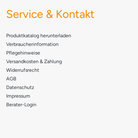
dimethylcyclohex-3-ene-1-carbaldehyde and 2,4-
dimethylcyclohex-3-ene-1 carbaldehyde SODIUM
Service & Kontakt
HYDROXIDE
Produktkatalog herunterladen
Verbraucherinformation
Pflegehinweise
Versandkosten & Zahlung
Widerrufsrecht
AGB
Datenschutz
Impressum
Berater-Login