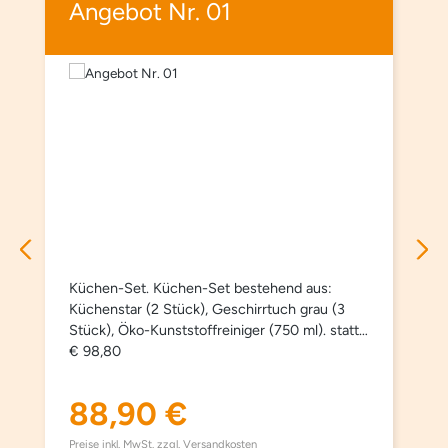
Angebot Nr. 01
Küchen-Set. Küchen-Set bestehend aus:
Küchenstar (2 Stück), Geschirrtuch grau (3
Stück), Öko-Kunststoffreiniger (750 ml). statt
€ 98,80
88,90 €
Regulärer Preis:
Preise inkl. MwSt. zzgl. Versandkosten