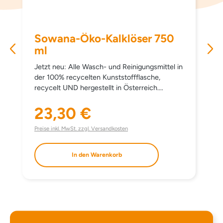
Sowana-Öko-Kalklöser 750
ml
Jetzt neu: Alle Wasch- und Reinigungsmittel in
der 100% recycelten Kunststoffflasche,
recycelt UND hergestellt in Österreich.
Entfernt Kalk und Schmutz im gesamten Bad-
und Sanitärbereich wirkungsvoll, zuverlässig
23,30 €
Regulärer Preis:
und umweltschonend. Besonders ausgewählte
Zitronensäure unterstützt die Kalkentfernung.
Preise inkl. MwSt. zzgl. Versandkosten
Sichtbare Sauberkeit, angenehme Frische und
perfekte Reinigungskraft. EINSATZBEREICH
In den Warenkorb
Für alle verkalkten Oberflächen und für den
gesamten Badbereich (Duschkabine,
Badewanne, Waschbecken, Armaturen, WC,
Fliesen …). DOSIERUNG Verdünnt oder
tropfenweise verwenden. Gründlich
nachspülen, wenn notwendig Vorgang