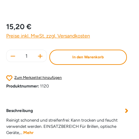
15,20 €
Preise inkl. MwSt. zzgl. Versandkosten
Produkt Anzahl: Gib den gewünschten Wert e
In den Warenkorb
Zum Merkzettel hinzufügen
Produktnummer:
1120
Beschreibung
Reinigt schonend und streifenfrei: Kann trocken und feucht
verwendet werden. EINSATZBEREICH Für Brillen, optische
Geräte,…
Mehr