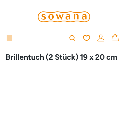
alt springen
Du hast 0 Produkt
Brillentuch (2 Stück) 19 x 20 cm
Bildergalerie überspringen