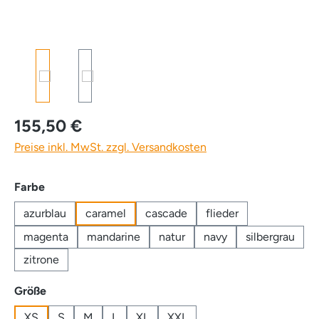
155,50 €
Preise inkl. MwSt. zzgl. Versandkosten
auswählen
Farbe
azurblau
caramel
cascade
flieder
magenta
mandarine
natur
navy
silbergrau
zitrone
auswählen
Größe
XS
S
M
L
XL
XXL