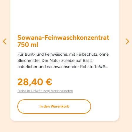
Sowana-Feinwaschkonzentrat
750 ml
Für Bunt- und Feinwäsche, mit Farbschutz, ohne
Bleichmittel. Der Natur zuliebe auf Basis
natürlicher und nachwachsender Rohstoffe!##
Schützt Farben und Fasern, pflegt besonders
schonend und sanft, schon ab 15°C und hält
28,40 €
Regulärer Preis:
Kleidungsstücke länger schön. Kein Weichspüler
erforderlich, besonders bügelleicht. Haut- und
Preise inkl. MwSt. zzgl. Versandkosten
umweltfreundlich. Aufgrund milder Inhaltsstoffe
auch bestens für die Handwäsche geeignet. Mit
In den Warenkorb
modernsten waschaktiven Substanzen und
natürlichem Orangenöl. Ohne Farbstoffe, ohne
Aufheller und ohne Phosphate.
EINSATZBEREICH Für Bunt- und Feinwäsche.