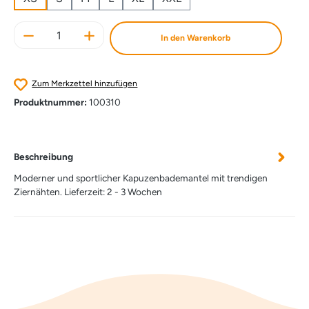
Produkt Anzahl: Gib den gewünschten Wert e
In den Warenkorb
Zum Merkzettel hinzufügen
Produktnummer:
100310
Beschreibung
Moderner und sportlicher Kapuzenbademantel mit trendigen
Ziernähten. Lieferzeit: 2 - 3 Wochen