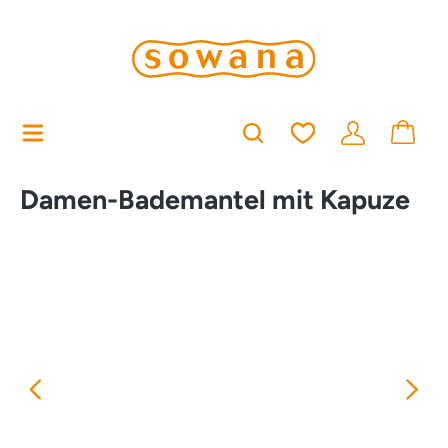
alt springen
Du hast 0 Produkt
Damen-Bademantel mit Kapuze
Bildergalerie überspringen