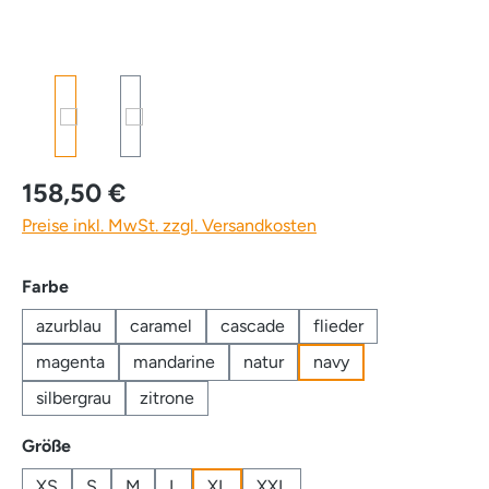
158,50 €
Preise inkl. MwSt. zzgl. Versandkosten
auswählen
Farbe
azurblau
caramel
cascade
flieder
magenta
mandarine
natur
navy
silbergrau
zitrone
auswählen
Größe
XS
S
M
L
XL
XXL