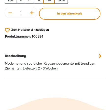
Produkt Anzahl: Gib den gewünschten Wert e
In den Warenkorb
Zum Merkzettel hinzufügen
Produktnummer:
100384
Beschreibung
Moderner und sportlicher Kapuzenbademantel mit trendigen
Ziernähten. Lieferzeit: 2 - 3 Wochen