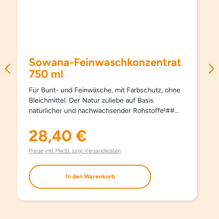
Sowana-Feinwaschkonzentrat
750 ml
Für Bunt- und Feinwäsche, mit Farbschutz, ohne
Bleichmittel. Der Natur zuliebe auf Basis
natürlicher und nachwachsender Rohstoffe!##
Schützt Farben und Fasern, pflegt besonders
schonend und sanft, schon ab 15°C und hält
28,40 €
Regulärer Preis:
Kleidungsstücke länger schön. Kein Weichspüler
erforderlich, besonders bügelleicht. Haut- und
Preise inkl. MwSt. zzgl. Versandkosten
umweltfreundlich. Aufgrund milder Inhaltsstoffe
auch bestens für die Handwäsche geeignet. Mit
In den Warenkorb
modernsten waschaktiven Substanzen und
natürlichem Orangenöl. Ohne Farbstoffe, ohne
Aufheller und ohne Phosphate.
EINSATZBEREICH Für Bunt- und Feinwäsche.