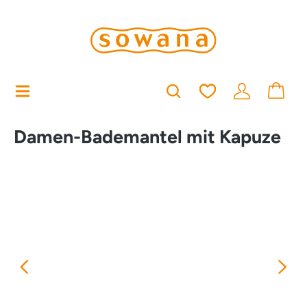
alt springen
Du hast 0 Produkt
Damen-Bademantel mit Kapuze
Bildergalerie überspringen