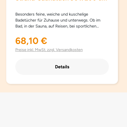
Besonders feine, weiche und kuschelige
Badetücher für Zuhause und unterwegs. Ob im
Bad, in der Sauna, auf Reisen, bei sportlichen
Aktivitäten… Sowana-Badetücher sind
schnelltrocknend, atmungsaktiv, besonders leicht,
68,10 €
Regulärer Preis:
saugfähig, einfach zu pflegen und Platz sparend.
Aus hochwertig gebürsteter Mikrofaser mit
Preise inkl. MwSt. zzgl. Versandkosten
besonders schönen trendigen Farben.
Details