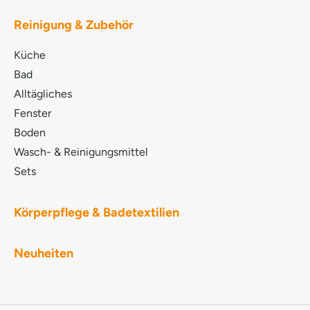
GLYCERYL COCOATE SODIUM LAURETH
SULPHATE TRISODIUM CITRATE LAURYL
Reinigung & Zubehör
POLYGLUCOSE PARFUM Ätherische Öle
LIMONENE METHYLGLYCINE DIACETIC ACID D-
Küche
Glucopyranose, Oligomere, Decyloctylglykoside
COCAMIDOPROPYL BETAINE
Bad
Methoxymethylbutanol POTASSIUM COCOATE
Alltägliches
LACTIC ACID SODIUM HYDROXIDE LINALOOL
Fenster
D,L-alpha-Pinen MYRISTYL ALCOHOL NATRIUM-
PYRITHION BENZISOTHIAZOLINONE
Boden
Wasch- & Reinigungsmittel
Sets
Körperpflege & Badetextilien
Neuheiten