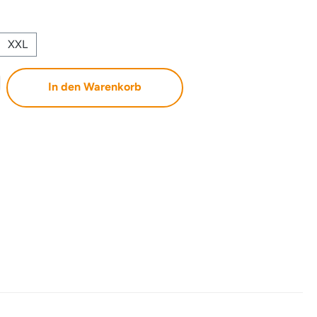
XXL
b den gewünschten Wert ein oder benutze 
In den Warenkorb