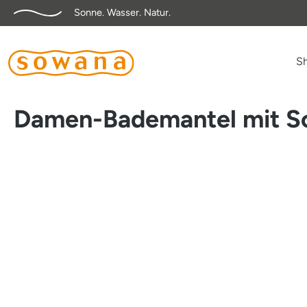
Sonne. Wasser. Natur.
springen
Zur Hauptnavigation springen
S
Damen-Bademantel mit S
Bildergalerie überspringen