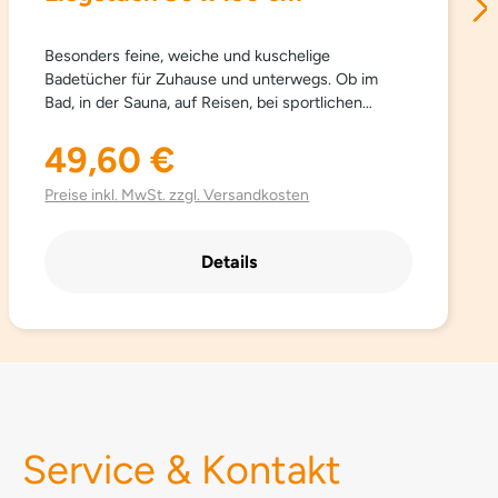
Besonders feine, weiche und kuschelige
Badetücher für Zuhause und unterwegs. Ob im
Bad, in der Sauna, auf Reisen, bei sportlichen
Aktivitäten… Sowana-Badetücher sind
schnelltrocknend, atmungsaktiv, besonders leicht,
49,60 €
Regulärer Preis:
saugfähig, einfach zu pflegen und Platz sparend.
Aus hochwertig gebürsteter Mikrofaser mit
Preise inkl. MwSt. zzgl. Versandkosten
besonders schönen trendigen Farben.
Details
Service & Kontakt