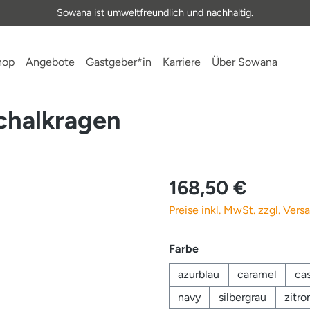
Sowana ist umweltfreundlich und nachhaltig.
hop
Angebote
Gastgeber*in
Karriere
Über Sowana
chalkragen
168,50 €
Preise inkl. MwSt. zzgl. Ver
auswählen
Farbe
azurblau
caramel
ca
navy
silbergrau
zitro