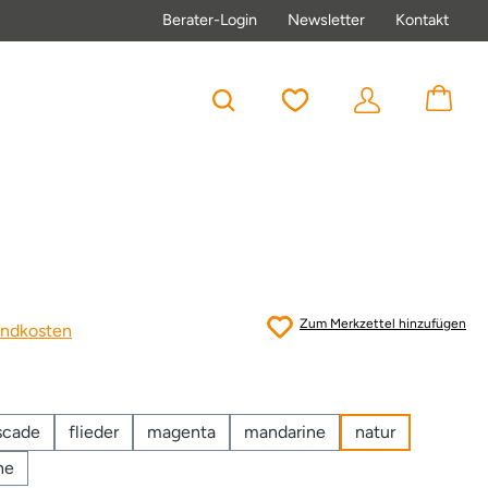
Berater-Login
Newsletter
Kontakt
Du hast 0 Produkte au
Zum Merkzettel hinzufügen
sandkosten
scade
flieder
magenta
mandarine
natur
ne