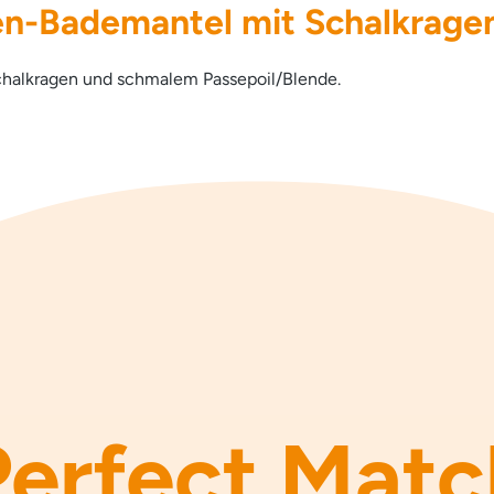
n-Bademantel mit Schalkrage
chalkragen und schmalem Passepoil/Blende.
Perfect Matc