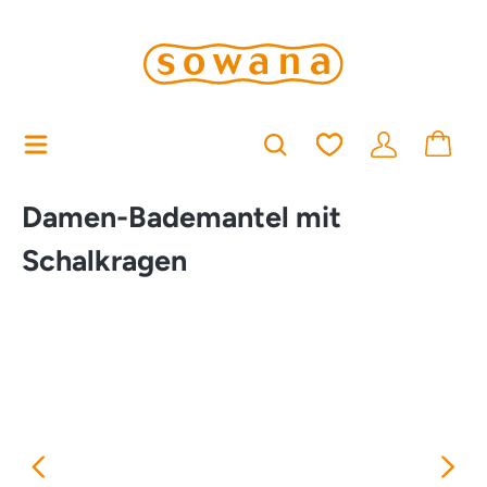
alt springen
Du hast 0 Produkt
Damen-Bademantel mit
Schalkragen
Bildergalerie überspringen