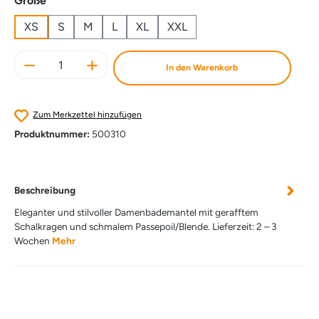
Größe
XS
S
M
L
XL
XXL
Produkt Anzahl: Gib den gewünschten Wert e
In den Warenkorb
Zum Merkzettel hinzufügen
Produktnummer:
500310
Beschreibung
Eleganter und stilvoller Damenbademantel mit gerafftem
Schalkragen und schmalem Passepoil/Blende. Lieferzeit: 2 – 3
Wochen
Mehr