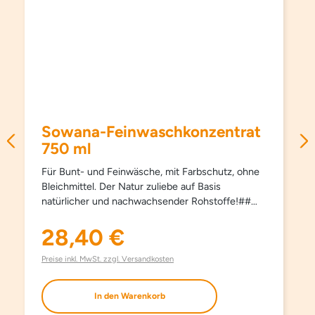
Sowana-Feinwaschkonzentrat
750 ml
Für Bunt- und Feinwäsche, mit Farbschutz, ohne
Bleichmittel. Der Natur zuliebe auf Basis
natürlicher und nachwachsender Rohstoffe!##
Schützt Farben und Fasern, pflegt besonders
schonend und sanft, schon ab 15°C und hält
28,40 €
Regulärer Preis:
Kleidungsstücke länger schön. Kein Weichspüler
erforderlich, besonders bügelleicht. Haut- und
Preise inkl. MwSt. zzgl. Versandkosten
umweltfreundlich. Aufgrund milder Inhaltsstoffe
auch bestens für die Handwäsche geeignet. Mit
In den Warenkorb
modernsten waschaktiven Substanzen und