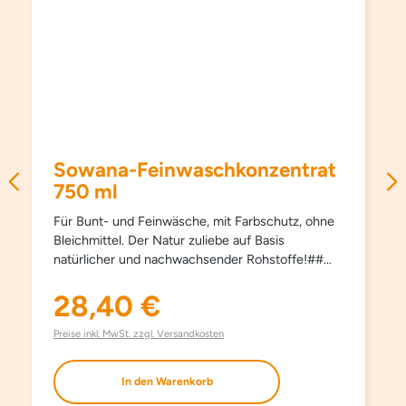
Sowana-Feinwaschkonzentrat
750 ml
Für Bunt- und Feinwäsche, mit Farbschutz, ohne
Bleichmittel. Der Natur zuliebe auf Basis
natürlicher und nachwachsender Rohstoffe!##
Schützt Farben und Fasern, pflegt besonders
schonend und sanft, schon ab 15°C und hält
28,40 €
Regulärer Preis:
Kleidungsstücke länger schön. Kein Weichspüler
erforderlich, besonders bügelleicht. Haut- und
Preise inkl. MwSt. zzgl. Versandkosten
umweltfreundlich. Aufgrund milder Inhaltsstoffe
auch bestens für die Handwäsche geeignet. Mit
In den Warenkorb
modernsten waschaktiven Substanzen und