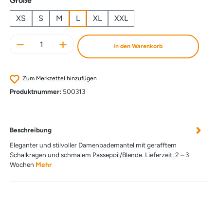
Größe
XS
S
M
L
XL
XXL
Produkt Anzahl: Gib den gewünschten Wert e
In den Warenkorb
Zum Merkzettel hinzufügen
Produktnummer:
500313
Beschreibung
Eleganter und stilvoller Damenbademantel mit gerafftem
Schalkragen und schmalem Passepoil/Blende. Lieferzeit: 2 – 3
Wochen
Mehr