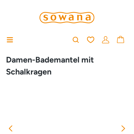
alt springen
Du hast 0 Produkt
Damen-Bademantel mit
Schalkragen
Bildergalerie überspringen