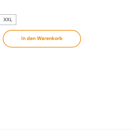
XXL
b den gewünschten Wert ein oder benutze 
In den Warenkorb