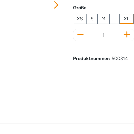
auswählen
Größe
XS
S
M
L
XL
Produkt Anzahl: Gi
Produktnummer:
500314