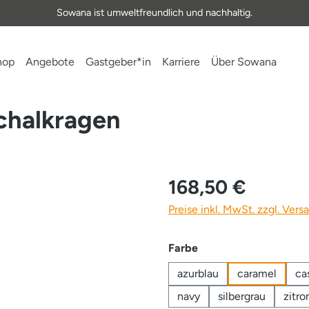
Sowana ist umweltfreundlich und nachhaltig.
hop
Angebote
Gastgeber*in
Karriere
Über Sowana
chalkragen
168,50 €
Preise inkl. MwSt. zzgl. Ver
auswählen
Farbe
azurblau
caramel
ca
navy
silbergrau
zitro