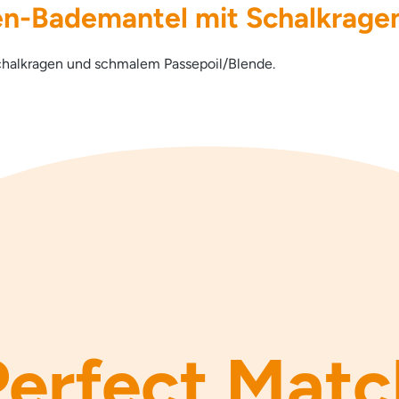
n-Bademantel mit Schalkrage
chalkragen und schmalem Passepoil/Blende.
Perfect Matc