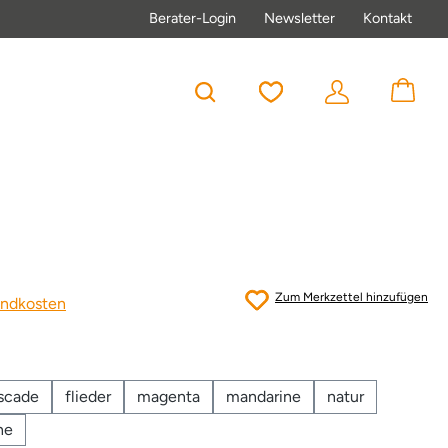
Berater-Login
Newsletter
Kontakt
Du hast 0 Produkte au
Zum Merkzettel hinzufügen
sandkosten
scade
flieder
magenta
mandarine
natur
ne