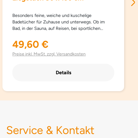
Besonders feine, weiche und kuschelige
Badetücher für Zuhause und unterwegs. Ob im
Bad, in der Sauna, auf Reisen, bei sportlichen
Aktivitäten… Sowana-Badetücher sind
schnelltrocknend, atmungsaktiv, besonders leicht,
49,60 €
Regulärer Preis:
saugfähig, einfach zu pflegen und Platz sparend.
Aus hochwertig gebürsteter Mikrofaser mit
Preise inkl. MwSt. zzgl. Versandkosten
besonders schönen trendigen Farben.
Details
Service & Kontakt