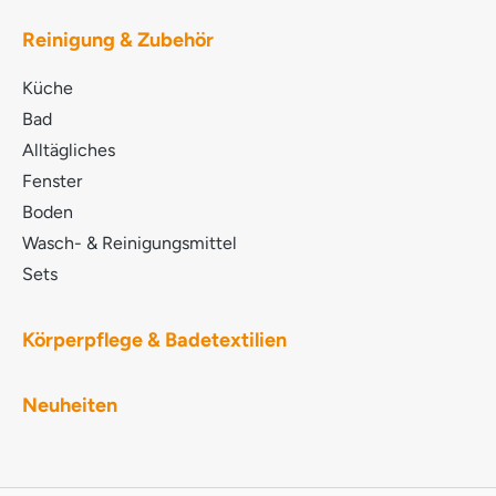
GLYCERYL COCOATE SODIUM LAURETH
SULPHATE TRISODIUM CITRATE LAURYL
Reinigung & Zubehör
POLYGLUCOSE PARFUM Ätherische Öle
LIMONENE METHYLGLYCINE DIACETIC ACID D-
Küche
Glucopyranose, Oligomere, Decyloctylglykoside
COCAMIDOPROPYL BETAINE
Bad
Methoxymethylbutanol POTASSIUM COCOATE
Alltägliches
LACTIC ACID SODIUM HYDROXIDE LINALOOL
Fenster
D,L-alpha-Pinen MYRISTYL ALCOHOL NATRIUM-
PYRITHION BENZISOTHIAZOLINONE
Boden
Wasch- & Reinigungsmittel
Sets
Körperpflege & Badetextilien
Neuheiten