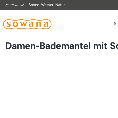
Sonne. Wasser. Natur.
springen
Zur Hauptnavigation springen
S
Damen-Bademantel mit S
Bildergalerie überspringen