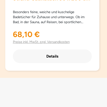
Besonders feine, weiche und kuschelige
Badetücher für Zuhause und unterwegs. Ob im
Bad, in der Sauna, auf Reisen, bei sportlichen
Aktivitäten… Sowana-Badetücher sind
schnelltrocknend, atmungsaktiv, besonders leicht,
68,10 €
Regulärer Preis:
saugfähig, einfach zu pflegen und Platz sparend.
Aus hochwertig gebürsteter Mikrofaser mit
Preise inkl. MwSt. zzgl. Versandkosten
besonders schönen trendigen Farben.
Details