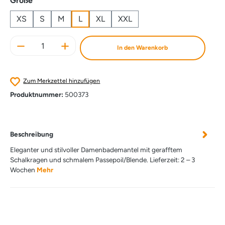
Größe
XS
S
M
L
XL
XXL
Produkt Anzahl: Gib den gewünschten Wert e
In den Warenkorb
Zum Merkzettel hinzufügen
Produktnummer:
500373
Beschreibung
Eleganter und stilvoller Damenbademantel mit gerafftem
Schalkragen und schmalem Passepoil/Blende. Lieferzeit: 2 – 3
Wochen
Mehr