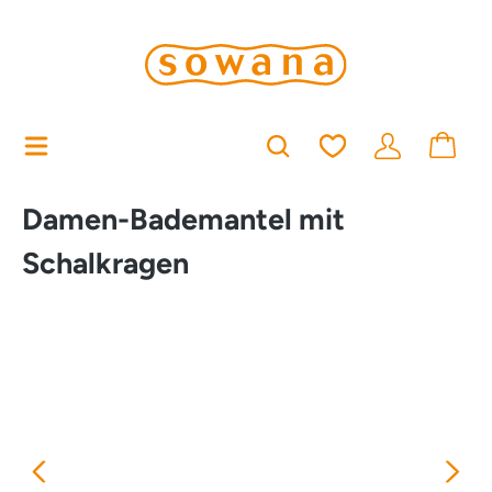
alt springen
Du hast 0 Produkt
Damen-Bademantel mit
Schalkragen
Bildergalerie überspringen