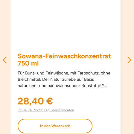
Sowana-Feinwaschkonzentrat
750 ml
Für Bunt- und Feinwäsche, mit Farbschutz, ohne
Bleichmittel. Der Natur zuliebe auf Basis
natürlicher und nachwachsender Rohstoffe!##
Schützt Farben und Fasern, pflegt besonders
schonend und sanft, schon ab 15°C und hält
28,40 €
Regulärer Preis:
Kleidungsstücke länger schön. Kein Weichspüler
erforderlich, besonders bügelleicht. Haut- und
Preise inkl. MwSt. zzgl. Versandkosten
umweltfreundlich. Aufgrund milder Inhaltsstoffe
auch bestens für die Handwäsche geeignet. Mit
In den Warenkorb
modernsten waschaktiven Substanzen und