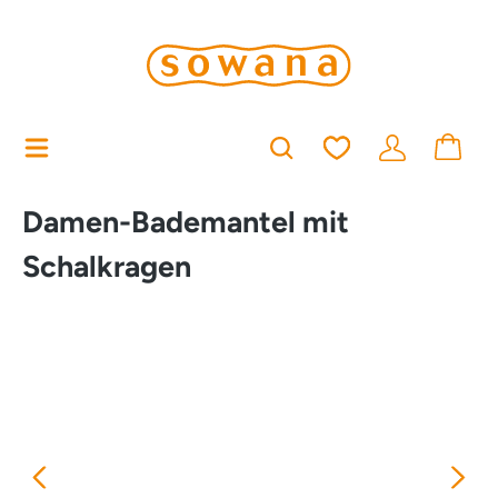
alt springen
Du hast 0 Produkt
Damen-Bademantel mit
Schalkragen
Bildergalerie überspringen