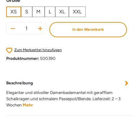
Größe
XS
S
M
L
XL
XXL
Produkt Anzahl: Gib den gewünschten Wert e
In den Warenkorb
Zum Merkzettel hinzufügen
Produktnummer:
500390
Beschreibung
Eleganter und stilvoller Damenbademantel mit gerafftem
Schalkragen und schmalem Passepoil/Blende. Lieferzeit: 2 – 3
Wochen
Mehr