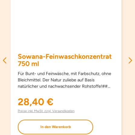
Sowana-Feinwaschkonzentrat
750 ml
Für Bunt- und Feinwäsche, mit Farbschutz, ohne
Bleichmittel. Der Natur zuliebe auf Basis
natürlicher und nachwachsender Rohstoffe!##
Schützt Farben und Fasern, pflegt besonders
schonend und sanft, schon ab 15°C und hält
28,40 €
Regulärer Preis:
Kleidungsstücke länger schön. Kein Weichspüler
erforderlich, besonders bügelleicht. Haut- und
Preise inkl. MwSt. zzgl. Versandkosten
umweltfreundlich. Aufgrund milder Inhaltsstoffe
auch bestens für die Handwäsche geeignet. Mit
In den Warenkorb
modernsten waschaktiven Substanzen und