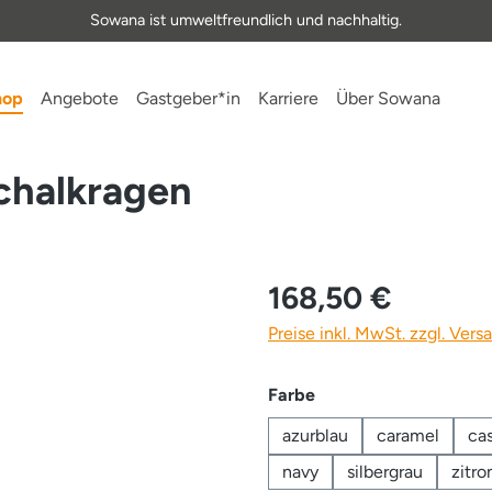
Sowana ist umweltfreundlich und nachhaltig.
hop
Angebote
Gastgeber*in
Karriere
Über Sowana
chalkragen
168,50 €
Preise inkl. MwSt. zzgl. Ver
auswählen
Farbe
azurblau
caramel
ca
navy
silbergrau
zitro