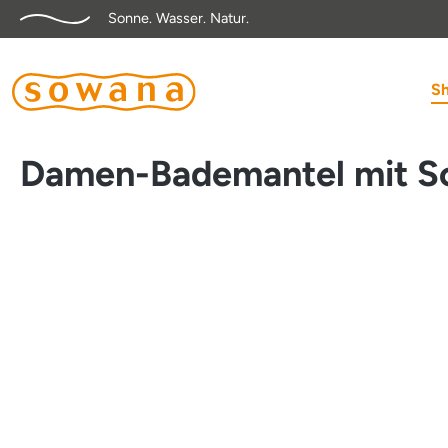
Sonne. Wasser. Natur.
springen
Zur Hauptnavigation springen
S
Damen-Bademantel mit S
Bildergalerie überspringen