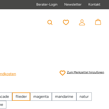
Berater-Login
Newsletter
Kontakt
Du hast 0 Produkte au
Zum Merkzettel hinzufügen
sandkosten
scade
flieder
magenta
mandarine
natur
ne