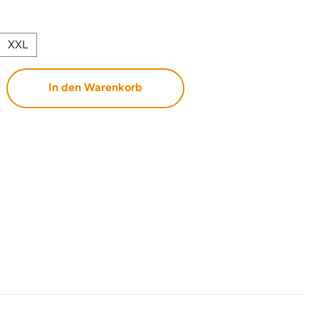
XXL
b den gewünschten Wert ein oder benutze 
In den Warenkorb