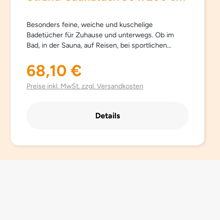
Besonders feine, weiche und kuschelige
Badetücher für Zuhause und unterwegs. Ob im
Bad, in der Sauna, auf Reisen, bei sportlichen
Aktivitäten… Sowana-Badetücher sind
schnelltrocknend, atmungsaktiv, besonders leicht,
68,10 €
Regulärer Preis:
saugfähig, einfach zu pflegen und Platz sparend.
Aus hochwertig gebürsteter Mikrofaser mit
Preise inkl. MwSt. zzgl. Versandkosten
besonders schönen trendigen Farben.
Details