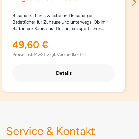
Besonders feine, weiche und kuschelige
Badetücher für Zuhause und unterwegs. Ob im
Bad, in der Sauna, auf Reisen, bei sportlichen
Aktivitäten… Sowana-Badetücher sind
schnelltrocknend, atmungsaktiv, besonders leicht,
49,60 €
Regulärer Preis:
saugfähig, einfach zu pflegen und Platz sparend.
Aus hochwertig gebürsteter Mikrofaser mit
Preise inkl. MwSt. zzgl. Versandkosten
besonders schönen trendigen Farben.
Details
Service & Kontakt