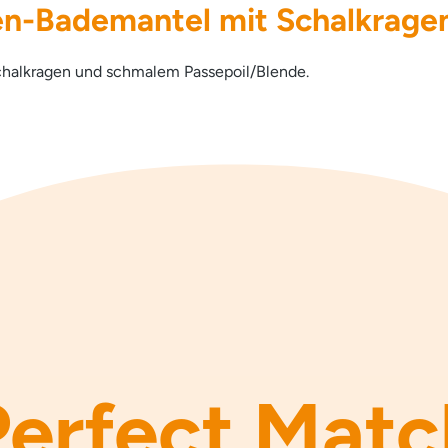
n-Bademantel mit Schalkrage
chalkragen und schmalem Passepoil/Blende.
Perfect Matc