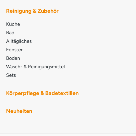
GLYCERYL COCOATE SODIUM LAURETH
SULPHATE TRISODIUM CITRATE LAURYL
Reinigung & Zubehör
POLYGLUCOSE PARFUM Ätherische Öle
LIMONENE METHYLGLYCINE DIACETIC ACID D-
Küche
Glucopyranose, Oligomere, Decyloctylglykoside
COCAMIDOPROPYL BETAINE
Bad
Methoxymethylbutanol POTASSIUM COCOATE
Alltägliches
LACTIC ACID SODIUM HYDROXIDE LINALOOL
Fenster
D,L-alpha-Pinen MYRISTYL ALCOHOL NATRIUM-
PYRITHION BENZISOTHIAZOLINONE
Boden
Wasch- & Reinigungsmittel
Sets
Körperpflege & Badetextilien
Neuheiten