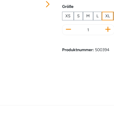
auswählen
Größe
XS
S
M
L
XL
Produkt Anzahl: Gi
Produktnummer:
500394