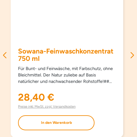
Sowana-Feinwaschkonzentrat
750 ml
Für Bunt- und Feinwäsche, mit Farbschutz, ohne
Bleichmittel. Der Natur zuliebe auf Basis
natürlicher und nachwachsender Rohstoffe!##
Schützt Farben und Fasern, pflegt besonders
schonend und sanft, schon ab 15°C und hält
28,40 €
Regulärer Preis:
Kleidungsstücke länger schön. Kein Weichspüler
erforderlich, besonders bügelleicht. Haut- und
Preise inkl. MwSt. zzgl. Versandkosten
umweltfreundlich. Aufgrund milder Inhaltsstoffe
auch bestens für die Handwäsche geeignet. Mit
In den Warenkorb
modernsten waschaktiven Substanzen und
natürlichem Orangenöl. Ohne Farbstoffe, ohne