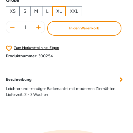
Größe
XS
S
M
L
XL
XXL
Produkt Anzahl: Gib den gewünschten Wert e
In den Warenkorb
Zum Merkzettel hinzufügen
Produktnummer:
300254
Beschreibung
Leichter und trendiger Bademantel mit modernen Ziernähten.
Lieferzeit: 2 - 3 Wochen