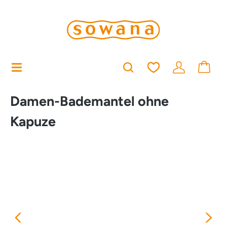
alt springen
Du hast 0 Produkt
Damen-Bademantel ohne
Kapuze
Bildergalerie überspringen