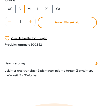
Größe
XS
S
M
L
XL
XXL
Produkt Anzahl: Gib den gewünschten Wert e
In den Warenkorb
Zum Merkzettel hinzufügen
Produktnummer:
300282
Beschreibung
Leichter und trendiger Bademantel mit modernen Ziernähten.
Lieferzeit: 2 - 3 Wochen