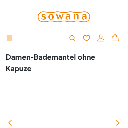
alt springen
Du hast 0 Produkt
Damen-Bademantel ohne
Kapuze
Bildergalerie überspringen