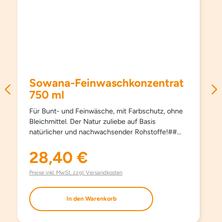
Sowana-Feinwaschkonzentrat
750 ml
Für Bunt- und Feinwäsche, mit Farbschutz, ohne
Bleichmittel. Der Natur zuliebe auf Basis
natürlicher und nachwachsender Rohstoffe!##
Schützt Farben und Fasern, pflegt besonders
schonend und sanft, schon ab 15°C und hält
28,40 €
Regulärer Preis:
Kleidungsstücke länger schön. Kein Weichspüler
erforderlich, besonders bügelleicht. Haut- und
Preise inkl. MwSt. zzgl. Versandkosten
umweltfreundlich. Aufgrund milder Inhaltsstoffe
auch bestens für die Handwäsche geeignet. Mit
In den Warenkorb
modernsten waschaktiven Substanzen und
natürlichem Orangenöl. Ohne Farbstoffe, ohne