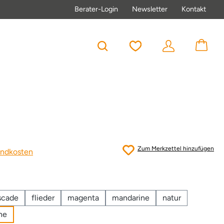
Berater-Login
Newsletter
Kontakt
Du hast 0 Produkte au
Zum Merkzettel hinzufügen
sandkosten
scade
flieder
magenta
mandarine
natur
ne