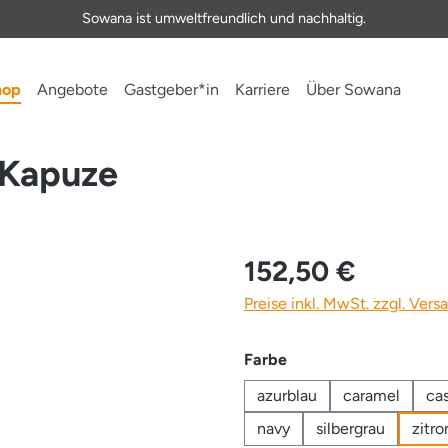
Sowana ist umweltfreundlich und nachhaltig.
hop
Angebote
Gastgeber*in
Karriere
Über Sowana
 Kapuze
152,50 €
Preise inkl. MwSt. zzgl. Ver
auswählen
Farbe
azurblau
caramel
ca
navy
silbergrau
zitro