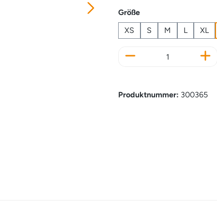
auswählen
Größe
XS
S
M
L
XL
Produkt Anzahl: Gi
Produktnummer:
300365