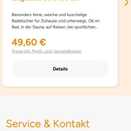
Besonders feine, weiche und kuschelige
Badetücher für Zuhause und unterwegs. Ob im
Bad, in der Sauna, auf Reisen, bei sportlichen
Aktivitäten… Sowana-Badetücher sind
schnelltrocknend, atmungsaktiv, besonders leicht,
49,60 €
Regulärer Preis:
saugfähig, einfach zu pflegen und Platz sparend.
Aus hochwertig gebürsteter Mikrofaser mit
Preise inkl. MwSt. zzgl. Versandkosten
besonders schönen trendigen Farben.
Details
Service & Kontakt