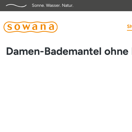
Sonne. Wasser. Natur.
springen
Zur Hauptnavigation springen
S
Damen-Bademantel ohne
Bildergalerie überspringen