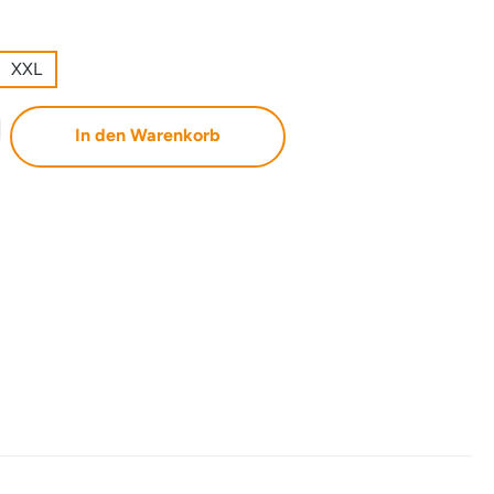
XXL
b den gewünschten Wert ein oder benutze 
In den Warenkorb