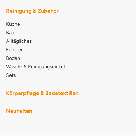
GLYCERYL COCOATE SODIUM LAURETH
SULPHATE TRISODIUM CITRATE LAURYL
Reinigung & Zubehör
POLYGLUCOSE PARFUM Ätherische Öle
LIMONENE METHYLGLYCINE DIACETIC ACID D-
Küche
Glucopyranose, Oligomere, Decyloctylglykoside
COCAMIDOPROPYL BETAINE
Bad
Methoxymethylbutanol POTASSIUM COCOATE
Alltägliches
LACTIC ACID SODIUM HYDROXIDE LINALOOL
Fenster
D,L-alpha-Pinen MYRISTYL ALCOHOL NATRIUM-
PYRITHION BENZISOTHIAZOLINONE
Boden
Wasch- & Reinigungsmittel
Sets
Körperpflege & Badetextilien
Neuheiten