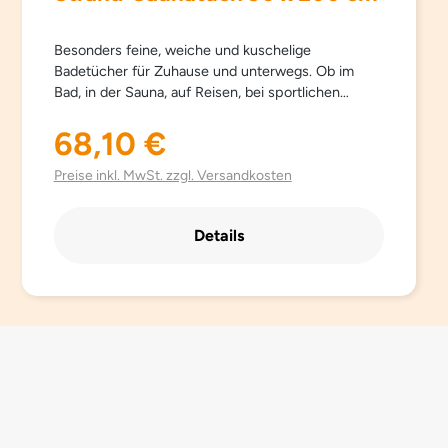
Besonders feine, weiche und kuschelige
Badetücher für Zuhause und unterwegs. Ob im
Bad, in der Sauna, auf Reisen, bei sportlichen
Aktivitäten… Sowana-Badetücher sind
schnelltrocknend, atmungsaktiv, besonders leicht,
68,10 €
Regulärer Preis:
saugfähig, einfach zu pflegen und Platz sparend.
Aus hochwertig gebürsteter Mikrofaser mit
Preise inkl. MwSt. zzgl. Versandkosten
besonders schönen trendigen Farben.
Details