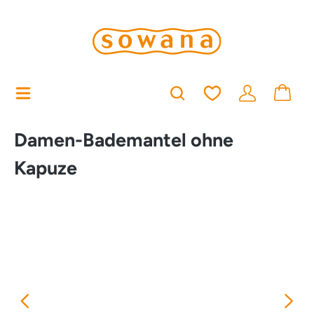
alt springen
Du hast 0 Produkt
Damen-Bademantel ohne
Kapuze
Bildergalerie überspringen