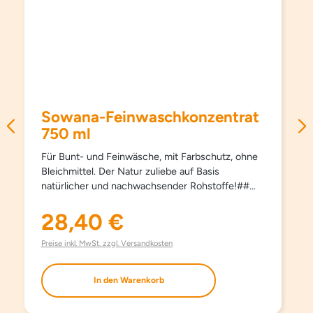
Sowana-Feinwaschkonzentrat
750 ml
Für Bunt- und Feinwäsche, mit Farbschutz, ohne
Bleichmittel. Der Natur zuliebe auf Basis
natürlicher und nachwachsender Rohstoffe!##
Schützt Farben und Fasern, pflegt besonders
schonend und sanft, schon ab 15°C und hält
28,40 €
Regulärer Preis:
Kleidungsstücke länger schön. Kein Weichspüler
erforderlich, besonders bügelleicht. Haut- und
Preise inkl. MwSt. zzgl. Versandkosten
umweltfreundlich. Aufgrund milder Inhaltsstoffe
auch bestens für die Handwäsche geeignet. Mit
In den Warenkorb
modernsten waschaktiven Substanzen und
natürlichem Orangenöl. Ohne Farbstoffe, ohne