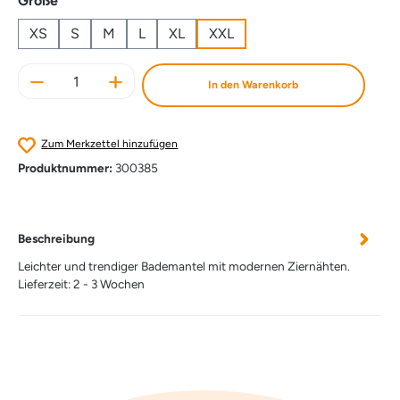
Größe
XS
S
M
L
XL
XXL
Produkt Anzahl: Gib den gewünschten Wert e
In den Warenkorb
Zum Merkzettel hinzufügen
Produktnummer:
300385
Beschreibung
Leichter und trendiger Bademantel mit modernen Ziernähten.
Lieferzeit: 2 - 3 Wochen