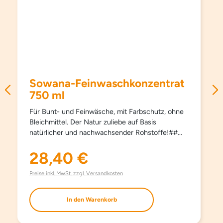
Sowana-Feinwaschkonzentrat
750 ml
Für Bunt- und Feinwäsche, mit Farbschutz, ohne
Bleichmittel. Der Natur zuliebe auf Basis
natürlicher und nachwachsender Rohstoffe!##
Schützt Farben und Fasern, pflegt besonders
schonend und sanft, schon ab 15°C und hält
28,40 €
Regulärer Preis:
Kleidungsstücke länger schön. Kein Weichspüler
erforderlich, besonders bügelleicht. Haut- und
Preise inkl. MwSt. zzgl. Versandkosten
umweltfreundlich. Aufgrund milder Inhaltsstoffe
auch bestens für die Handwäsche geeignet. Mit
In den Warenkorb
modernsten waschaktiven Substanzen und
natürlichem Orangenöl. Ohne Farbstoffe, ohne