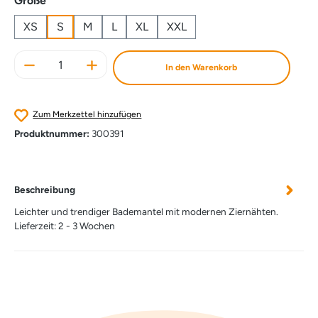
Größe
XS
S
M
L
XL
XXL
Produkt Anzahl: Gib den gewünschten Wert e
In den Warenkorb
Zum Merkzettel hinzufügen
Produktnummer:
300391
Beschreibung
Leichter und trendiger Bademantel mit modernen Ziernähten.
Lieferzeit: 2 - 3 Wochen