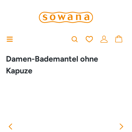
alt springen
Du hast 0 Produkt
Damen-Bademantel ohne
Kapuze
Bildergalerie überspringen