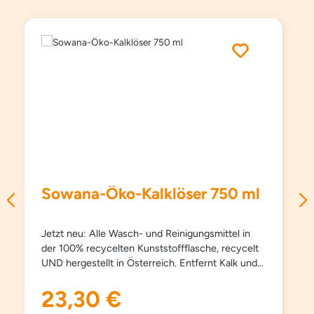
Produktgalerie überspringen
Sowana-Öko-Kalklöser 750 ml
Jetzt neu: Alle Wasch- und Reinigungsmittel in
der 100% recycelten Kunststoffflasche, recycelt
UND hergestellt in Österreich. Entfernt Kalk und
Schmutz im gesamten Bad- und Sanitärbereich
wirkungsvoll, zuverlässig und umweltschonend.
23,30 €
Regulärer Preis:
Besonders ausgewählte Zitronensäure unterstützt