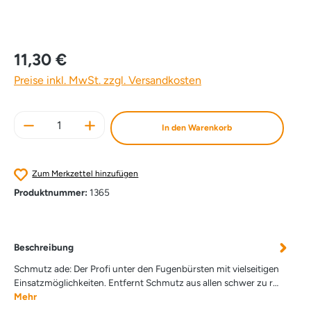
11,30 €
Preise inkl. MwSt. zzgl. Versandkosten
Produkt Anzahl: Gib den gewünschten Wert e
In den Warenkorb
Zum Merkzettel hinzufügen
Produktnummer:
1365
Beschreibung
Schmutz ade: Der Profi unter den Fugenbürsten mit vielseitigen
Einsatzmöglichkeiten. Entfernt Schmutz aus allen schwer zu r…
Mehr