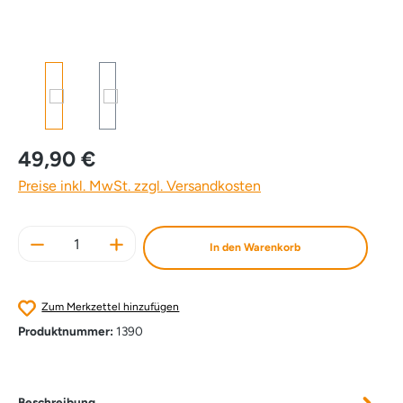
49,90 €
Preise inkl. MwSt. zzgl. Versandkosten
Produkt Anzahl: Gib den gewünschten Wert e
In den Warenkorb
Zum Merkzettel hinzufügen
Produktnummer:
1390
Beschreibung