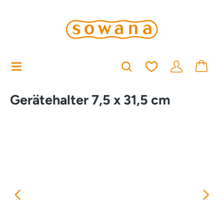
alt springen
Du hast 0 Produkt
Gerätehalter 7,5 x 31,5 cm
Bildergalerie überspringen