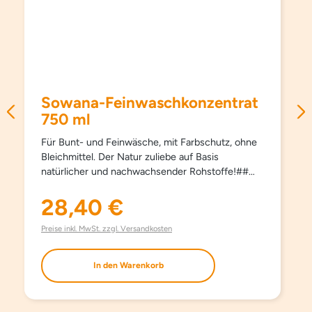
Sowana-Feinwaschkonzentrat
750 ml
Für Bunt- und Feinwäsche, mit Farbschutz, ohne
Bleichmittel. Der Natur zuliebe auf Basis
natürlicher und nachwachsender Rohstoffe!##
Schützt Farben und Fasern, pflegt besonders
schonend und sanft, schon ab 15°C und hält
28,40 €
Regulärer Preis:
Kleidungsstücke länger schön. Kein Weichspüler
erforderlich, besonders bügelleicht. Haut- und
Preise inkl. MwSt. zzgl. Versandkosten
umweltfreundlich. Aufgrund milder Inhaltsstoffe
auch bestens für die Handwäsche geeignet. Mit
In den Warenkorb
modernsten waschaktiven Substanzen und
natürlichem Orangenöl. Ohne Farbstoffe, ohne
Aufheller und ohne Phosphate.