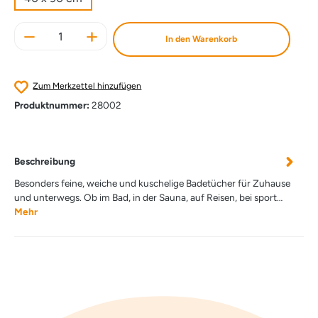
Produkt Anzahl: Gib den gewünschten Wert e
In den Warenkorb
Zum Merkzettel hinzufügen
Produktnummer:
28002
Beschreibung
Besonders feine, weiche und kuschelige Badetücher für Zuhause
und unterwegs. Ob im Bad, in der Sauna, auf Reisen, bei sport…
Mehr