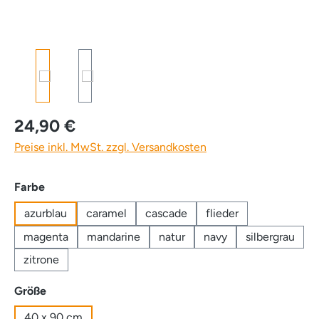
24,90 €
Preise inkl. MwSt. zzgl. Versandkosten
auswählen
Farbe
azurblau
caramel
cascade
flieder
magenta
mandarine
natur
navy
silbergrau
zitrone
auswählen
Größe
40 x 90 cm