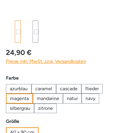
24,90 €
Preise inkl. MwSt. zzgl. Versandkosten
auswählen
Farbe
azurblau
caramel
cascade
flieder
magenta
mandarine
natur
navy
silbergrau
zitrone
auswählen
Größe
40 x 90 cm