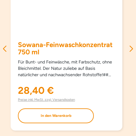
Sowana-Feinwaschkonzentrat
750 ml
Für Bunt- und Feinwäsche, mit Farbschutz, ohne
Bleichmittel. Der Natur zuliebe auf Basis
natürlicher und nachwachsender Rohstoffe!##
Schützt Farben und Fasern, pflegt besonders
schonend und sanft, schon ab 15°C und hält
28,40 €
Regulärer Preis:
Kleidungsstücke länger schön. Kein Weichspüler
erforderlich, besonders bügelleicht. Haut- und
Preise inkl. MwSt. zzgl. Versandkosten
umweltfreundlich. Aufgrund milder Inhaltsstoffe
auch bestens für die Handwäsche geeignet. Mit
In den Warenkorb
modernsten waschaktiven Substanzen und
natürlichem Orangenöl. Ohne Farbstoffe, ohne
Aufheller und ohne Phosphate.