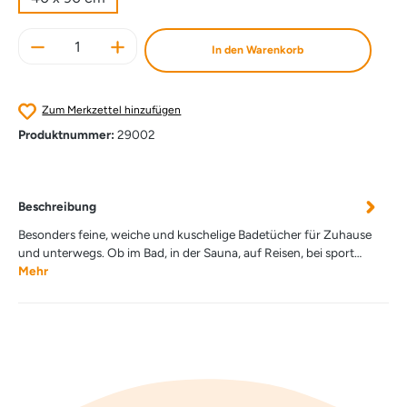
Produkt Anzahl: Gib den gewünschten Wert e
In den Warenkorb
Zum Merkzettel hinzufügen
Produktnummer:
29002
Beschreibung
Besonders feine, weiche und kuschelige Badetücher für Zuhause
und unterwegs. Ob im Bad, in der Sauna, auf Reisen, bei sport…
Mehr