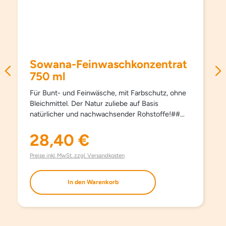
Sowana-Feinwaschkonzentrat
750 ml
Für Bunt- und Feinwäsche, mit Farbschutz, ohne
Bleichmittel. Der Natur zuliebe auf Basis
natürlicher und nachwachsender Rohstoffe!##
Schützt Farben und Fasern, pflegt besonders
schonend und sanft, schon ab 15°C und hält
28,40 €
Regulärer Preis:
Kleidungsstücke länger schön. Kein Weichspüler
erforderlich, besonders bügelleicht. Haut- und
Preise inkl. MwSt. zzgl. Versandkosten
umweltfreundlich. Aufgrund milder Inhaltsstoffe
auch bestens für die Handwäsche geeignet. Mit
In den Warenkorb
modernsten waschaktiven Substanzen und
natürlichem Orangenöl. Ohne Farbstoffe, ohne
Aufheller und ohne Phosphate.
EINSATZBEREICH Für Bunt- und Feinwäsche.