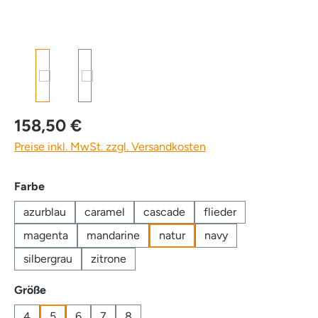
158,50 €
Preise inkl. MwSt. zzgl. Versandkosten
auswählen
Farbe
azurblau
caramel
cascade
flieder
magenta
mandarine
natur
navy
silbergrau
zitrone
auswählen
Größe
4
5
6
7
8