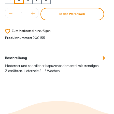
Produkt Anzahl: Gib den gewünschten Wert e
In den Warenkorb
Zum Merkzettel hinzufügen
Produktnummer:
200155
Beschreibung
Moderner und sportlicher Kapuzenbademantel mit trendigen
Ziernähten. Lieferzeit: 2 - 3 Wochen