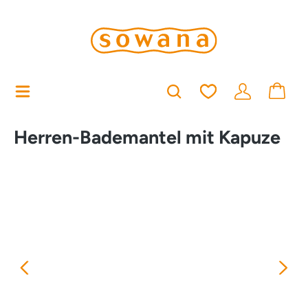
alt springen
Du hast 0 Produkt
Herren-Bademantel mit Kapuze
Bildergalerie überspringen