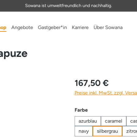
Sowana ist umweltfreundlich und nachhaltig.
hop
Angebote
Gastgeber*in
Karriere
Über Sowana
apuze
167,50 €
Preise inkl. MwSt. zzgl. Ver
auswählen
Farbe
azurblau
caramel
ca
navy
silbergrau
zitr