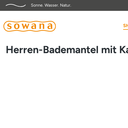
Sonne. Wasser. Natur.
springen
Zur Hauptnavigation springen
S
Herren-Bademantel mit K
Bildergalerie überspringen