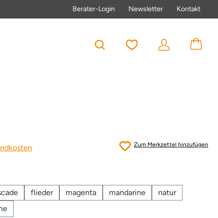
Berater-Login
Newsletter
Kontakt
Du hast 0 Produkte au
Zum Merkzettel hinzufügen
sandkosten
scade
flieder
magenta
mandarine
natur
one