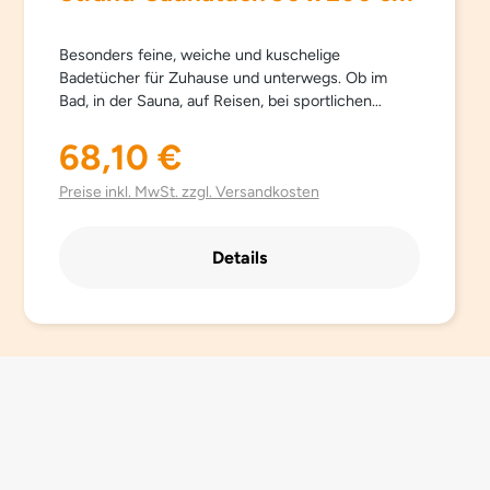
Besonders feine, weiche und kuschelige
Badetücher für Zuhause und unterwegs. Ob im
Bad, in der Sauna, auf Reisen, bei sportlichen
Aktivitäten… Sowana-Badetücher sind
schnelltrocknend, atmungsaktiv, besonders leicht,
68,10 €
Regulärer Preis:
saugfähig, einfach zu pflegen und Platz sparend.
Aus hochwertig gebürsteter Mikrofaser mit
Preise inkl. MwSt. zzgl. Versandkosten
besonders schönen trendigen Farben.
Details