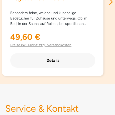
Besonders feine, weiche und kuschelige
Badetücher für Zuhause und unterwegs. Ob im
Bad, in der Sauna, auf Reisen, bei sportlichen
Aktivitäten… Sowana-Badetücher sind
schnelltrocknend, atmungsaktiv, besonders leicht,
49,60 €
Regulärer Preis:
saugfähig, einfach zu pflegen und Platz sparend.
Aus hochwertig gebürsteter Mikrofaser mit
Preise inkl. MwSt. zzgl. Versandkosten
besonders schönen trendigen Farben.
Details
Service & Kontakt