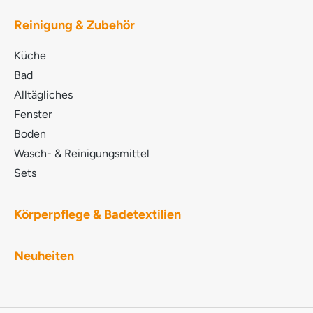
GLYCERYL COCOATE SODIUM LAURETH
SULPHATE TRISODIUM CITRATE LAURYL
Reinigung & Zubehör
POLYGLUCOSE PARFUM Ätherische Öle
LIMONENE METHYLGLYCINE DIACETIC ACID D-
Küche
Glucopyranose, Oligomere, Decyloctylglykoside
COCAMIDOPROPYL BETAINE
Bad
Methoxymethylbutanol POTASSIUM COCOATE
Alltägliches
LACTIC ACID SODIUM HYDROXIDE LINALOOL
Fenster
D,L-alpha-Pinen MYRISTYL ALCOHOL NATRIUM-
PYRITHION BENZISOTHIAZOLINONE
Boden
Wasch- & Reinigungsmittel
Sets
Körperpflege & Badetextilien
Neuheiten