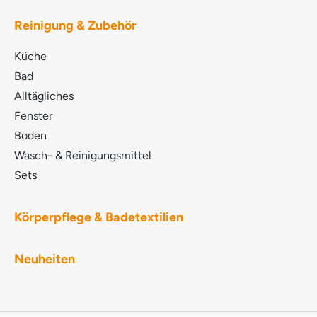
GLYCERYL COCOATE SODIUM LAURETH
SULPHATE TRISODIUM CITRATE LAURYL
Reinigung & Zubehör
POLYGLUCOSE PARFUM Ätherische Öle
LIMONENE METHYLGLYCINE DIACETIC ACID D-
Küche
Glucopyranose, Oligomere, Decyloctylglykoside
COCAMIDOPROPYL BETAINE
Bad
Methoxymethylbutanol POTASSIUM COCOATE
Alltägliches
LACTIC ACID SODIUM HYDROXIDE LINALOOL
Fenster
D,L-alpha-Pinen MYRISTYL ALCOHOL NATRIUM-
PYRITHION BENZISOTHIAZOLINONE
Boden
Wasch- & Reinigungsmittel
Sets
Körperpflege & Badetextilien
Neuheiten