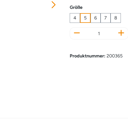
auswählen
Größe
4
5
6
7
8
Produkt Anzahl: Gi
Produktnummer:
200365