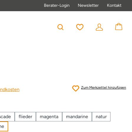
Berater-Login
Newsletter
Kontakt
Du hast 0 Produkte au
Zum Merkzettel hinzufügen
sandkosten
scade
flieder
magenta
mandarine
natur
ne