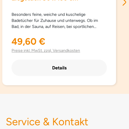
Besonders feine, weiche und kuschelige
Badetücher für Zuhause und unterwegs. Ob im
Bad, in der Sauna, auf Reisen, bei sportlichen
Aktivitäten… Sowana-Badetücher sind
schnelltrocknend, atmungsaktiv, besonders leicht,
49,60 €
Regulärer Preis:
saugfähig, einfach zu pflegen und Platz sparend.
Aus hochwertig gebürsteter Mikrofaser mit
Preise inkl. MwSt. zzgl. Versandkosten
besonders schönen trendigen Farben.
Details
Service & Kontakt