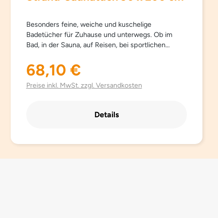
Besonders feine, weiche und kuschelige
Badetücher für Zuhause und unterwegs. Ob im
Bad, in der Sauna, auf Reisen, bei sportlichen
Aktivitäten… Sowana-Badetücher sind
schnelltrocknend, atmungsaktiv, besonders leicht,
68,10 €
Regulärer Preis:
saugfähig, einfach zu pflegen und Platz sparend.
Aus hochwertig gebürsteter Mikrofaser mit
Preise inkl. MwSt. zzgl. Versandkosten
besonders schönen trendigen Farben.
Details