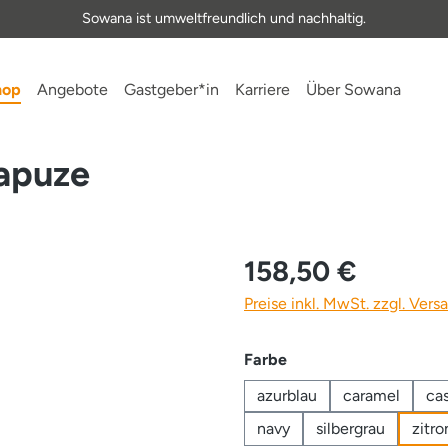
Sowana ist umweltfreundlich und nachhaltig.
hop
Angebote
Gastgeber*in
Karriere
Über Sowana
apuze
158,50 €
Preise inkl. MwSt. zzgl. Ver
auswählen
Farbe
azurblau
caramel
ca
navy
silbergrau
zitro