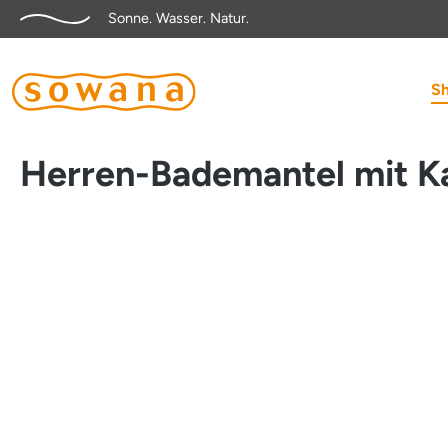
Sonne. Wasser. Natur.
springen
Zur Hauptnavigation springen
S
Herren-Bademantel mit K
Bildergalerie überspringen