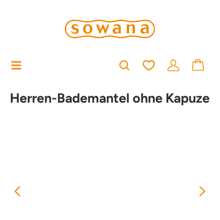
alt springen
Du hast 0 Produkt
Herren-Bademantel ohne Kapuze
Bildergalerie überspringen