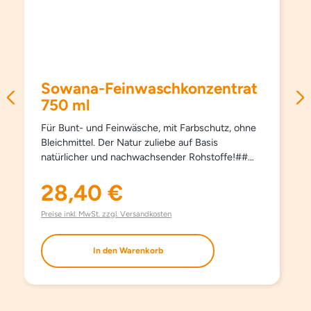
Sowana-Feinwaschkonzentrat
750 ml
Für Bunt- und Feinwäsche, mit Farbschutz, ohne
Bleichmittel. Der Natur zuliebe auf Basis
natürlicher und nachwachsender Rohstoffe!##
Schützt Farben und Fasern, pflegt besonders
schonend und sanft, schon ab 15°C und hält
28,40 €
Regulärer Preis:
Kleidungsstücke länger schön. Kein Weichspüler
erforderlich, besonders bügelleicht. Haut- und
Preise inkl. MwSt. zzgl. Versandkosten
umweltfreundlich. Aufgrund milder Inhaltsstoffe
auch bestens für die Handwäsche geeignet. Mit
In den Warenkorb
modernsten waschaktiven Substanzen und
natürlichem Orangenöl. Ohne Farbstoffe, ohne
Aufheller und ohne Phosphate.
EINSATZBEREICH Für Bunt- und Feinwäsche.