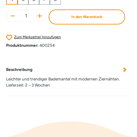
Produkt Anzahl: Gib den gewünschten Wert e
In den Warenkorb
Zum Merkzettel hinzufügen
Produktnummer:
400254
Beschreibung
Leichter und trendiger Bademantel mit modernen Ziernähten.
Lieferzeit: 2 – 3 Wochen