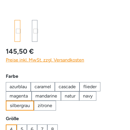
145,50 €
Preise inkl. MwSt. zzgl. Versandkosten
auswählen
Farbe
azurblau
caramel
cascade
flieder
magenta
mandarine
natur
navy
silbergrau
zitrone
auswählen
Größe
4
5
6
7
8