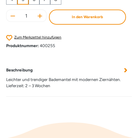
Produkt Anzahl: Gib den gewünschten Wert e
In den Warenkorb
Zum Merkzettel hinzufügen
Produktnummer:
400255
Beschreibung
Leichter und trendiger Bademantel mit modernen Ziernähten.
Lieferzeit: 2 – 3 Wochen