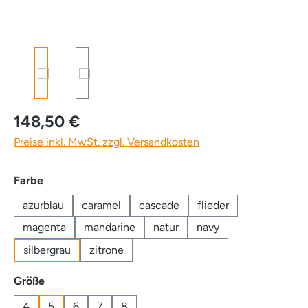
148,50 €
Preise inkl. MwSt. zzgl. Versandkosten
auswählen
Farbe
azurblau
caramel
cascade
flieder
magenta
mandarine
natur
navy
silbergrau
zitrone
auswählen
Größe
4
5
6
7
8