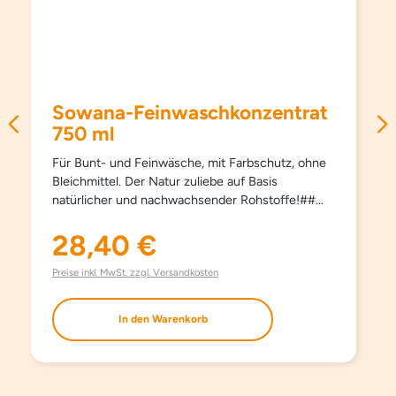
Sowana-Feinwaschkonzentrat
750 ml
Für Bunt- und Feinwäsche, mit Farbschutz, ohne
Bleichmittel. Der Natur zuliebe auf Basis
natürlicher und nachwachsender Rohstoffe!##
Schützt Farben und Fasern, pflegt besonders
schonend und sanft, schon ab 15°C und hält
28,40 €
Regulärer Preis:
Kleidungsstücke länger schön. Kein Weichspüler
erforderlich, besonders bügelleicht. Haut- und
Preise inkl. MwSt. zzgl. Versandkosten
umweltfreundlich. Aufgrund milder Inhaltsstoffe
auch bestens für die Handwäsche geeignet. Mit
In den Warenkorb
modernsten waschaktiven Substanzen und
natürlichem Orangenöl. Ohne Farbstoffe, ohne
Aufheller und ohne Phosphate.
EINSATZBEREICH Für Bunt- und Feinwäsche.