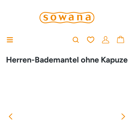
alt springen
Du hast 0 Produkt
Herren-Bademantel ohne Kapuze
Bildergalerie überspringen