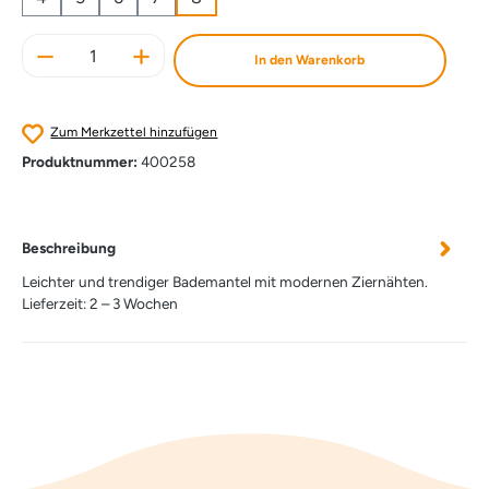
Produkt Anzahl: Gib den gewünschten Wert e
In den Warenkorb
Zum Merkzettel hinzufügen
Produktnummer:
400258
Beschreibung
Leichter und trendiger Bademantel mit modernen Ziernähten.
Lieferzeit: 2 – 3 Wochen