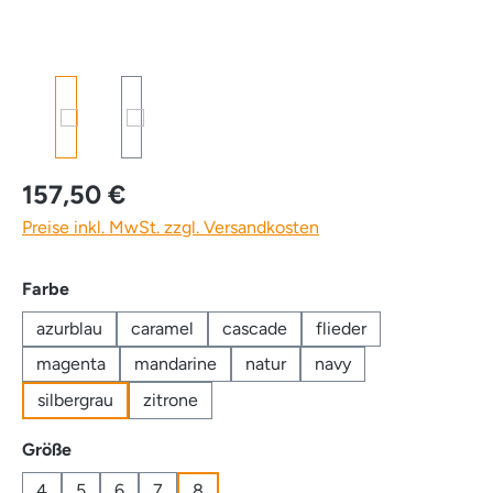
157,50 €
Preise inkl. MwSt. zzgl. Versandkosten
auswählen
Farbe
azurblau
caramel
cascade
flieder
magenta
mandarine
natur
navy
silbergrau
zitrone
auswählen
Größe
4
5
6
7
8