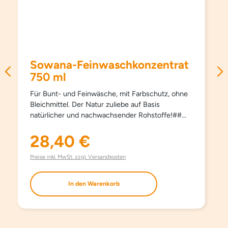
Sowana-Feinwaschkonzentrat
750 ml
Für Bunt- und Feinwäsche, mit Farbschutz, ohne
Bleichmittel. Der Natur zuliebe auf Basis
natürlicher und nachwachsender Rohstoffe!##
Schützt Farben und Fasern, pflegt besonders
schonend und sanft, schon ab 15°C und hält
28,40 €
Regulärer Preis:
Kleidungsstücke länger schön. Kein Weichspüler
erforderlich, besonders bügelleicht. Haut- und
Preise inkl. MwSt. zzgl. Versandkosten
umweltfreundlich. Aufgrund milder Inhaltsstoffe
auch bestens für die Handwäsche geeignet. Mit
In den Warenkorb
modernsten waschaktiven Substanzen und
natürlichem Orangenöl. Ohne Farbstoffe, ohne
Aufheller und ohne Phosphate.
EINSATZBEREICH Für Bunt- und Feinwäsche.