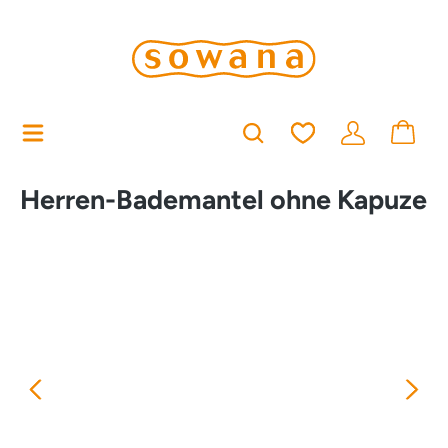
alt springen
Du hast 0 Produkt
Herren-Bademantel ohne Kapuze
Bildergalerie überspringen