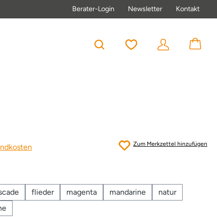
Berater-Login
Newsletter
Kontakt
Du hast 0 Produkte au
Zum Merkzettel hinzufügen
sandkosten
scade
flieder
magenta
mandarine
natur
ne