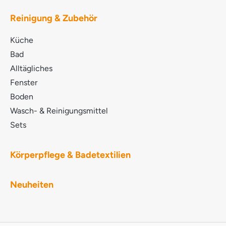
GLYCERYL COCOATE SODIUM LAURETH
SULPHATE TRISODIUM CITRATE LAURYL
Reinigung & Zubehör
POLYGLUCOSE PARFUM Ätherische Öle
LIMONENE METHYLGLYCINE DIACETIC ACID D-
Küche
Glucopyranose, Oligomere, Decyloctylglykoside
COCAMIDOPROPYL BETAINE
Bad
Methoxymethylbutanol POTASSIUM COCOATE
Alltägliches
LACTIC ACID SODIUM HYDROXIDE LINALOOL
Fenster
D,L-alpha-Pinen MYRISTYL ALCOHOL NATRIUM-
PYRITHION BENZISOTHIAZOLINONE
Boden
Wasch- & Reinigungsmittel
Sets
Körperpflege & Badetextilien
Neuheiten