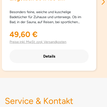
Besonders feine, weiche und kuschelige
Badetücher für Zuhause und unterwegs. Ob im
Bad, in der Sauna, auf Reisen, bei sportlichen
Aktivitäten… Sowana-Badetücher sind
schnelltrocknend, atmungsaktiv, besonders leicht,
49,60 €
Regulärer Preis:
saugfähig, einfach zu pflegen und Platz sparend.
Aus hochwertig gebürsteter Mikrofaser mit
Preise inkl. MwSt. zzgl. Versandkosten
besonders schönen trendigen Farben.
Details
Service & Kontakt