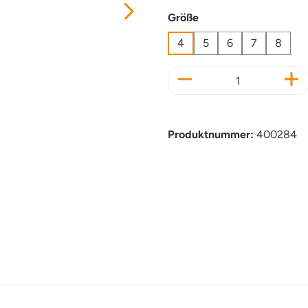
auswählen
Größe
4
5
6
7
8
Produkt Anzahl: Gi
Produktnummer:
400284