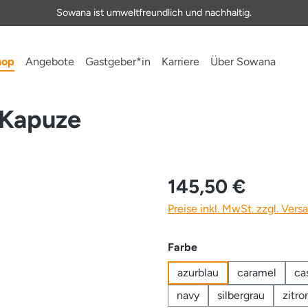
Sowana ist umweltfreundlich und nachhaltig.
hop
Angebote
Gastgeber*in
Karriere
Über Sowana
 Kapuze
145,50 €
Preise inkl. MwSt. zzgl. Ver
auswählen
Farbe
azurblau
caramel
ca
navy
silbergrau
zitro