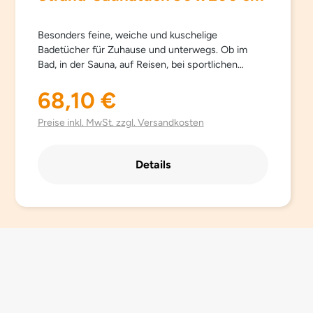
Besonders feine, weiche und kuschelige
Badetücher für Zuhause und unterwegs. Ob im
Bad, in der Sauna, auf Reisen, bei sportlichen
Aktivitäten… Sowana-Badetücher sind
schnelltrocknend, atmungsaktiv, besonders leicht,
68,10 €
Regulärer Preis:
saugfähig, einfach zu pflegen und Platz sparend.
Aus hochwertig gebürsteter Mikrofaser mit
Preise inkl. MwSt. zzgl. Versandkosten
besonders schönen trendigen Farben.
Details