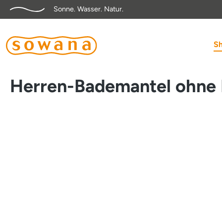
Sonne. Wasser. Natur.
springen
Zur Hauptnavigation springen
S
Herren-Bademantel ohne
Bildergalerie überspringen