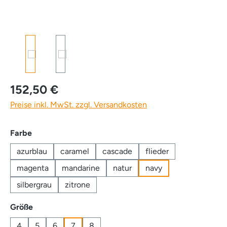
152,50 €
Preise inkl. MwSt. zzgl. Versandkosten
auswählen
Farbe
azurblau
caramel
cascade
flieder
magenta
mandarine
natur
navy
silbergrau
zitrone
auswählen
Größe
4
5
6
7
8