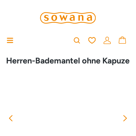
alt springen
Du hast 0 Produkt
Herren-Bademantel ohne Kapuze
Bildergalerie überspringen