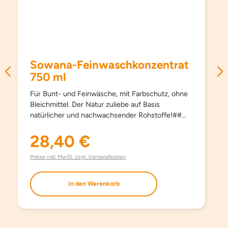
Sowana-Feinwaschkonzentrat
750 ml
Für Bunt- und Feinwäsche, mit Farbschutz, ohne
Bleichmittel. Der Natur zuliebe auf Basis
natürlicher und nachwachsender Rohstoffe!##
Schützt Farben und Fasern, pflegt besonders
schonend und sanft, schon ab 15°C und hält
28,40 €
Regulärer Preis:
Kleidungsstücke länger schön. Kein Weichspüler
erforderlich, besonders bügelleicht. Haut- und
Preise inkl. MwSt. zzgl. Versandkosten
umweltfreundlich. Aufgrund milder Inhaltsstoffe
auch bestens für die Handwäsche geeignet. Mit
In den Warenkorb
modernsten waschaktiven Substanzen und
natürlichem Orangenöl. Ohne Farbstoffe, ohne
Aufheller und ohne Phosphate.
EINSATZBEREICH Für Bunt- und Feinwäsche.