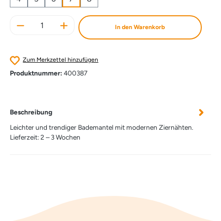
Produkt Anzahl: Gib den gewünschten Wert e
In den Warenkorb
Zum Merkzettel hinzufügen
Produktnummer:
400387
Beschreibung
Leichter und trendiger Bademantel mit modernen Ziernähten.
Lieferzeit: 2 – 3 Wochen