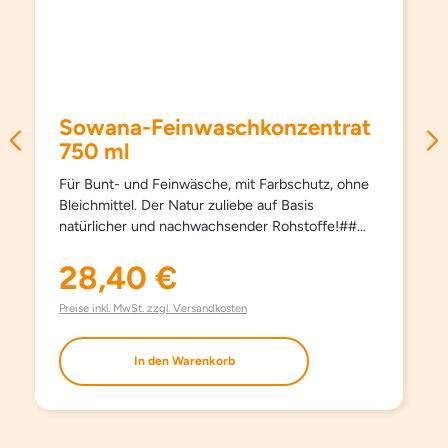
Sowana-Feinwaschkonzentrat
750 ml
Für Bunt- und Feinwäsche, mit Farbschutz, ohne
Bleichmittel. Der Natur zuliebe auf Basis
natürlicher und nachwachsender Rohstoffe!##
Schützt Farben und Fasern, pflegt besonders
schonend und sanft, schon ab 15°C und hält
28,40 €
Regulärer Preis:
Kleidungsstücke länger schön. Kein Weichspüler
erforderlich, besonders bügelleicht. Haut- und
Preise inkl. MwSt. zzgl. Versandkosten
umweltfreundlich. Aufgrund milder Inhaltsstoffe
auch bestens für die Handwäsche geeignet. Mit
In den Warenkorb
modernsten waschaktiven Substanzen und
natürlichem Orangenöl. Ohne Farbstoffe, ohne
Aufheller und ohne Phosphate.
EINSATZBEREICH Für Bunt- und Feinwäsche.