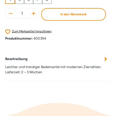
Produkt Anzahl: Gib den gewünschten Wert e
In den Warenkorb
Zum Merkzettel hinzufügen
Produktnummer:
400394
Beschreibung
Leichter und trendiger Bademantel mit modernen Ziernähten.
Lieferzeit: 2 – 3 Wochen