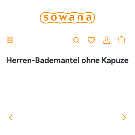
alt springen
Du hast 0 Produkt
Herren-Bademantel ohne Kapuze
Bildergalerie überspringen