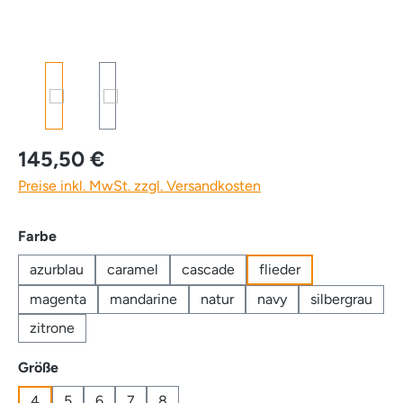
145,50 €
Preise inkl. MwSt. zzgl. Versandkosten
auswählen
Farbe
azurblau
caramel
cascade
flieder
magenta
mandarine
natur
navy
silbergrau
zitrone
auswählen
Größe
4
5
6
7
8