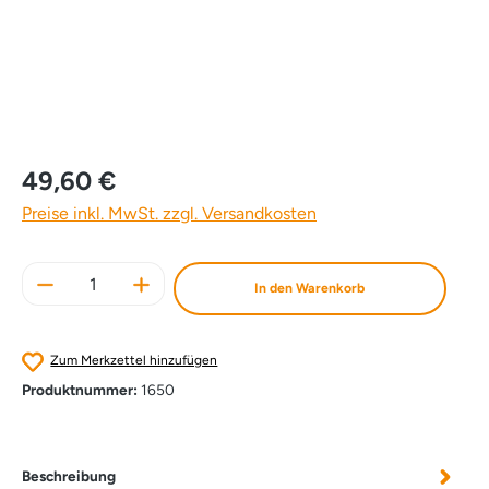
49,60 €
Preise inkl. MwSt. zzgl. Versandkosten
Produkt Anzahl: Gib den gewünschten Wert e
In den Warenkorb
Zum Merkzettel hinzufügen
Produktnummer:
1650
Beschreibung