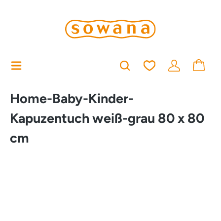
alt springen
Du hast 0 Produkt
Home-Baby-Kinder-
Kapuzentuch weiß-grau 80 x 80
cm
Bildergalerie überspringen