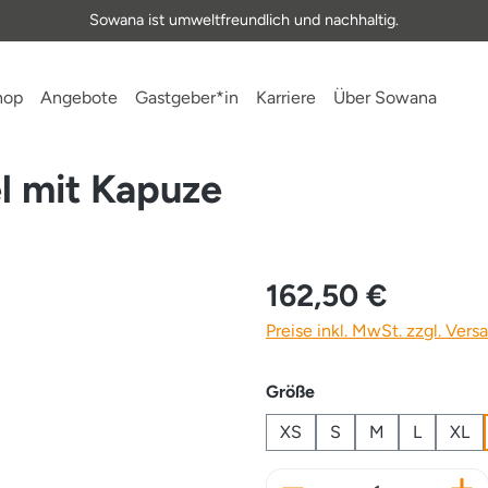
Sowana ist umweltfreundlich und nachhaltig.
hop
Angebote
Gastgeber*in
Karriere
Über Sowana
 mit Kapuze
162,50 €
Preise inkl. MwSt. zzgl. Ver
auswählen
Größe
XS
S
M
L
XL
Produkt Anzahl: Gi