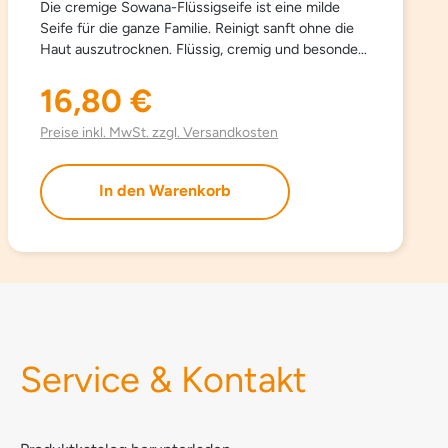
Die cremige Sowana-Flüssigseife ist eine milde
Seife für die ganze Familie. Reinigt sanft ohne die
Haut auszutrocknen. Flüssig, cremig und besonders
hautfreundlich. ANMERKUNG Kann als Hand- und
Duschseife auch bei empfindlicher Haut verwendet
16,80 €
Regulärer Preis:
werden. INHALTSSTOFFE AQUA SODIUM
LAURETH SULFATE SODIUM CHLORIDE
Preise inkl. MwSt. zzgl. Versandkosten
COCAMIDOPROPYL BETAINE
PHENOXYETHANOL PARFUM
In den Warenkorb
ETHYLHEXYLGLYCERIN LACTIC ACID METHYL
BENZOATE BHT SODIUM FERROCYANIDE
Service & Kontakt