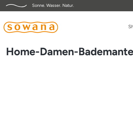
Sonne. Wasser. Natur.
springen
Zur Hauptnavigation springen
S
Home-Damen-Bademantel
Bildergalerie überspringen