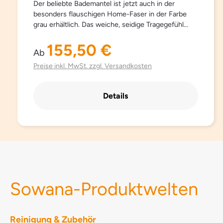
Der beliebte Bademantel ist jetzt auch in der
besonders flauschigen Home-Faser in der Farbe
grau erhältlich. Das weiche, seidige Tragegefühl
macht den Bademantel zum idealen Begleiter. Die
Kapuze und der kuschelige Griff bieten
155,50 €
Regulärer Preis:
Ab
zusätzlichen Komfort und Wärme. Lieferzeit: 2 - 3
Wochen
Preise inkl. MwSt. zzgl. Versandkosten
Details
Sowana-Produktwelten
Reinigung & Zubehör