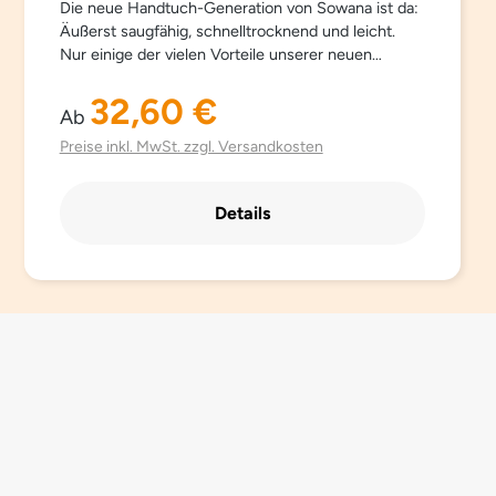
Die neue Handtuch-Generation von Sowana ist da:
Äußerst saugfähig, schnelltrocknend und leicht.
Nur einige der vielen Vorteile unserer neuen
Gäste-, Hand- und Duschtücher aus feinster
Mikrofaser.## Für ein seidiges und flauschiges
32,60 €
Regulärer Preis:
Ab
Gefühl beim Abtrocknen und für ein besonders
sauberes Hautgefühl, mit antibakterieller Wirkung.
Preise inkl. MwSt. zzgl. Versandkosten
Sowana Home-Handtücher sind sanft und weich
zur Haut, nehmen zweimal mehr Feuchtigkeit auf
Details
als Baumwollhandtücher und trocknen viermal so
schnell.