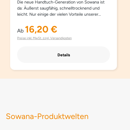
Die neue Handtuch-Generation von Sowana ist
da: Äußerst saugfähig, schnelltrocknend und
leicht. Nur einige der vielen Vorteile unserer
neuen Gäste-, Hand- und Duschtücher aus
feinster Mikrofaser.## Für ein seidiges und
16,20 €
Regulärer Preis:
Ab
flauschiges Gefühl beim Abtrocknen und für ein
besonders sauberes Hautgefühl, mit
Preise inkl. MwSt. zzgl. Versandkosten
antibakterieller Wirkung. Sowana Home-
Handtücher sind sanft und weich zur Haut,
Details
nehmen zweimal mehr Feuchtigkeit auf als
Baumwollhandtücher und trocknen viermal so
schnell.
Sowana-Produktwelten