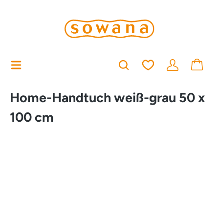
alt springen
Du hast 0 Produkt
Home-Handtuch weiß-grau 50 x
100 cm
Bildergalerie überspringen