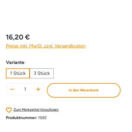
16,20 €
Preise inkl. MwSt. zzgl. Versandkosten
auswählen
Variante
1 Stück
3 Stück
Produkt Anzahl: Gib den gewünschten Wert e
In den Warenkorb
Zum Merkzettel hinzufügen
Produktnummer:
1682