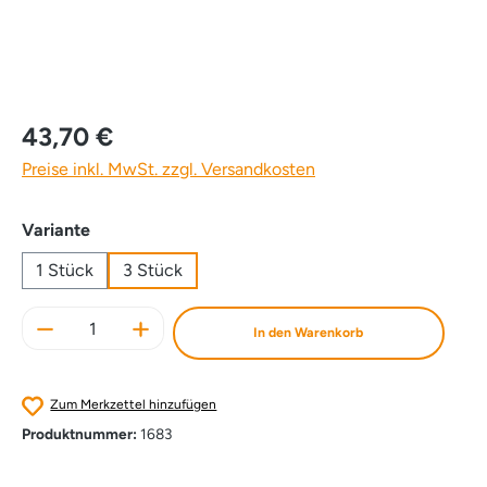
43,70 €
Preise inkl. MwSt. zzgl. Versandkosten
auswählen
Variante
1 Stück
3 Stück
Produkt Anzahl: Gib den gewünschten Wert e
In den Warenkorb
Zum Merkzettel hinzufügen
Produktnummer:
1683