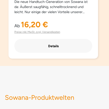
Die neue Handtuch-Generation von Sowana ist
da: Äußerst saugfähig, schnelltrocknend und
leicht. Nur einige der vielen Vorteile unserer
neuen Gäste-, Hand- und Duschtücher aus
feinster Mikrofaser.## Für ein seidiges und
16,20 €
Regulärer Preis:
Ab
flauschiges Gefühl beim Abtrocknen und für ein
besonders sauberes Hautgefühl, mit
Preise inkl. MwSt. zzgl. Versandkosten
antibakterieller Wirkung. Sowana Home-
Handtücher sind sanft und weich zur Haut,
Details
nehmen zweimal mehr Feuchtigkeit auf als
Baumwollhandtücher und trocknen viermal so
schnell.
Sowana-Produktwelten