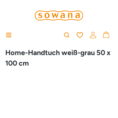
alt springen
Du hast 0 Produkt
Home-Handtuch weiß-grau 50 x
100 cm
Bildergalerie überspringen