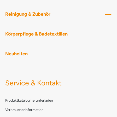
30 GLYCERYL COCOATE SODIUM LAURETH
SULPHATE TRISODIUM CITRATE LAURYL
POLYGLUCOSE PARFUM Ätherische Öle
Reinigung & Zubehör
LIMONENE METHYLGLYCINE DIACETIC ACID
D-Glucopyranose, Oligomere,
Decyloctylglykoside COCAMIDOPROPYL
Körperpflege & Badetextilien
BETAINE Methoxymethylbutanol POTASSIUM
COCOATE LACTIC ACID SODIUM HYDROXIDE
LINALOOL D,L-alpha-Pinen MYRISTYL ALCOHOL
NATRIUM-PYRITHION BENZISOTHIAZOLINONE
Neuheiten
Service & Kontakt
Produktkatalog herunterladen
Verbraucherinformation