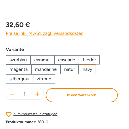
32,60 €
Preise inkl. MwSt. zzgl. Versandkosten
auswählen
Variante
azurblau
caramel
cascade
flieder
magenta
mandarine
natur
navy
silbergrau
zitrone
Produkt Anzahl: Gib den gewünschten Wert e
In den Warenkorb
Zum Merkzettel hinzufügen
Produktnummer:
38010