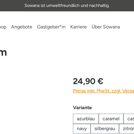
Sowana ist umweltfreundlich und nachhaltig.
hop
Angebote
Gastgeber*in
Karriere
Über Sowana
cm
24,90 €
Preise inkl. MwSt. zzgl. Ver
auswählen
Variante
azurblau
caramel
ca
navy
silbergrau
zitro