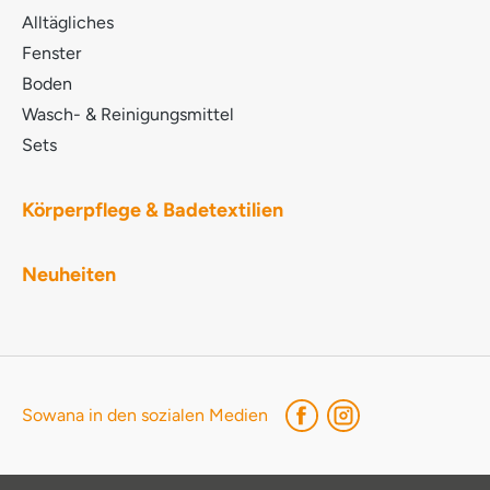
Methoxymethylbutanol POTASSIUM COCOATE
Alltägliches
LACTIC ACID SODIUM HYDROXIDE LINALOOL
Fenster
D,L-alpha-Pinen MYRISTYL ALCOHOL NATRIUM-
PYRITHION BENZISOTHIAZOLINONE
Boden
Wasch- & Reinigungsmittel
Sets
Körperpflege & Badetextilien
Neuheiten
Sowana in den sozialen Medien