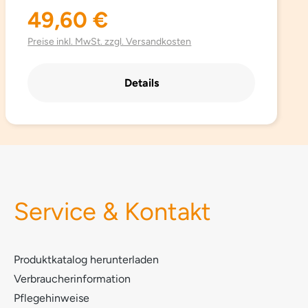
schnelltrocknend, atmungsaktiv, besonders leicht,
49,60 €
Regulärer Preis:
saugfähig, einfach zu pflegen und Platz sparend.
Aus hochwertig gebürsteter Mikrofaser mit
Preise inkl. MwSt. zzgl. Versandkosten
besonders schönen trendigen Farben.
Details
Service & Kontakt
Produktkatalog herunterladen
Verbraucherinformation
Pflegehinweise