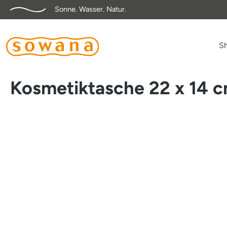
Sonne. Wasser. Natur.
springen
Zur Hauptnavigation springen
S
Kosmetiktasche 22 x 14 
Bildergalerie überspringen