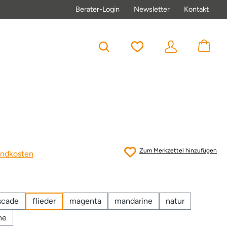
Berater-Login
Newsletter
Kontakt
Du hast 0 Produkte au
Zum Merkzettel hinzufügen
sandkosten
scade
flieder
magenta
mandarine
natur
ne