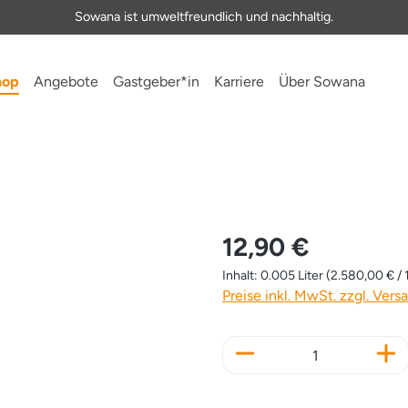
Sowana ist umweltfreundlich und nachhaltig.
hop
Angebote
Gastgeber*in
Karriere
Über Sowana
12,90 €
Inhalt:
0.005 Liter
(2.580,00 € / 1
Preise inkl. MwSt. zzgl. Ver
Produkt Anzahl: Gi