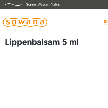
Sonne. Wasser. Natur.
springen
Zur Hauptnavigation springen
S
Lippenbalsam 5 ml
Bildergalerie überspringen