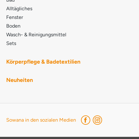
HYPOGAEA OIL HELIANTHUS ANNUUS
Alltägliches
EXTRACT POTASSIUM SORBATE LINALYL
Fenster
ACETATE ACETYL CEDRENE GERANYL ACETATE
Boden
BHT TOCOPHEROL JUNIPERUS VIRGINIANA OIL
POGOSTEMON CABLIN OIL
Wasch- & Reinigungsmittel
Sets
Körperpflege & Badetextilien
Neuheiten
Sowana in den sozialen Medien