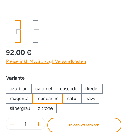
92,00 €
Preise inkl. MwSt. zzgl. Versandkosten
auswählen
Variante
azurblau
caramel
cascade
flieder
magenta
mandarine
natur
navy
silbergrau
zitrone
Produkt Anzahl: Gib den gewünschten Wert e
In den Warenkorb