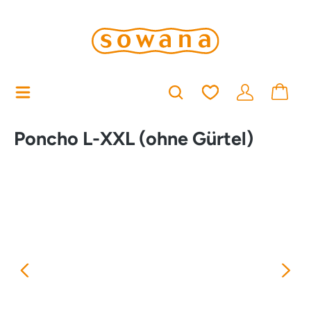
alt springen
Du hast 0 Produkt
Poncho L-XXL (ohne Gürtel)
Bildergalerie überspringen