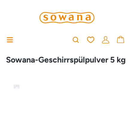
alt springen
Du hast 0 Produkt
Sowana-Geschirrspülpulver 5 kg
Bildergalerie überspringen