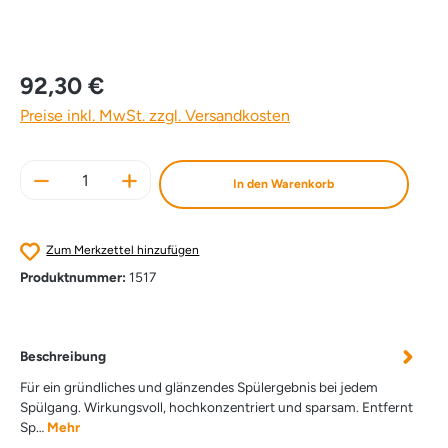
92,30 €
Preise inkl. MwSt. zzgl. Versandkosten
Produkt Anzahl: Gib den gewünschten Wert e
In den Warenkorb
Zum Merkzettel hinzufügen
Produktnummer:
1517
Beschreibung
Für ein gründliches und glänzendes Spülergebnis bei jedem
Spülgang. Wirkungsvoll, hochkonzentriert und sparsam. Entfernt
Sp…
Mehr