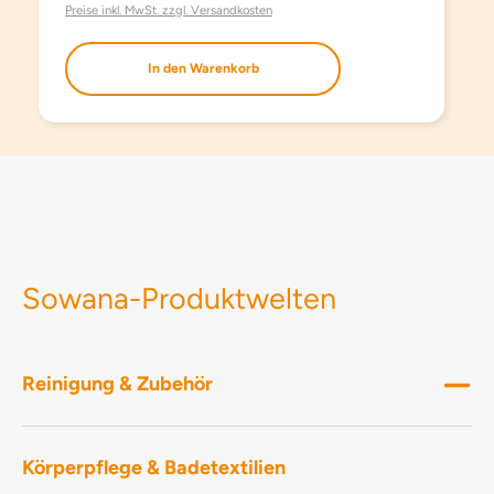
Duftstoffe, ohne Konservierungsmittel.
Preise inkl. MwSt. zzgl. Versandkosten
EINSATZBEREICH Für einen trockenen und
glänzenden Spülabschluss. INHALTSSTOFFE
In den Warenkorb
AQUA PPG-5-LAURETH-5 ALCOHOL CITRIC
ACID POTASSIUM CUMOLSULFONATE SODIUM
CUMOLSULFONATE ISOPROPYL ALCOHOL MEK
DENATONIUM BENZOATE
Sowana-Produktwelten
Reinigung & Zubehör
Körperpflege & Badetextilien