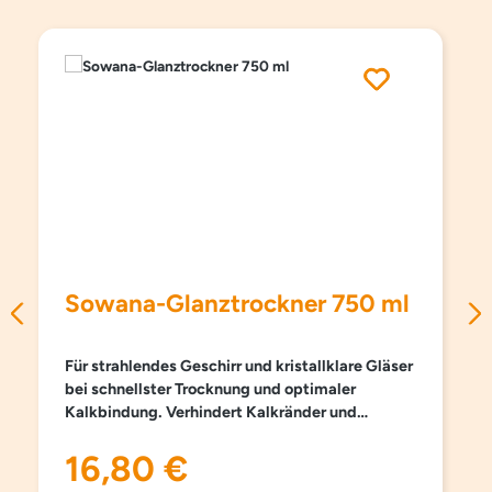
Produktgalerie überspringen
Sowana-Glanztrockner 750 ml
Für strahlendes Geschirr und kristallklare Gläser
bei schnellster Trocknung und optimaler
Kalkbindung. Verhindert Kalkränder und
Wasserflecken. Natürliche und ökologische
Rezeptur mit biologisch abbaubaren Tensiden,
16,80 €
Regulärer Preis:
Bioethanol und Zitronensäure. Ohne Farb- und