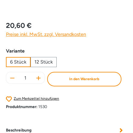
20,60 €
Preise inkl. MwSt. zzgl. Versandkosten
auswählen
Variante
6 Stück
12 Stück
Produkt Anzahl: Gib den gewünschten Wert e
In den Warenkorb
Zum Merkzettel hinzufügen
Produktnummer:
1530
Beschreibung