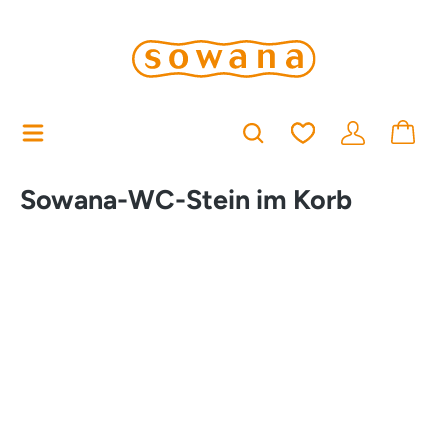
alt springen
Du hast 0 Produkt
Sowana-WC-Stein im Korb
Bildergalerie überspringen