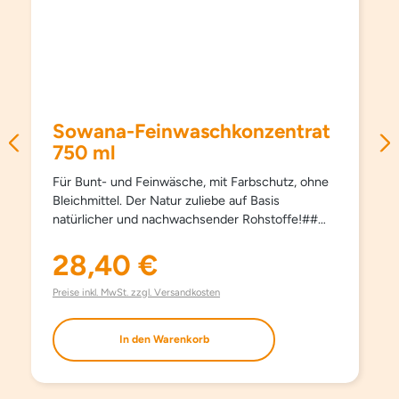
Sowana-Feinwaschkonzentrat
750 ml
Für Bunt- und Feinwäsche, mit Farbschutz, ohne
Bleichmittel. Der Natur zuliebe auf Basis
natürlicher und nachwachsender Rohstoffe!##
Schützt Farben und Fasern, pflegt besonders
schonend und sanft, schon ab 15°C und hält
28,40 €
Regulärer Preis:
Kleidungsstücke länger schön. Kein Weichspüler
erforderlich, besonders bügelleicht. Haut- und
Preise inkl. MwSt. zzgl. Versandkosten
umweltfreundlich. Aufgrund milder Inhaltsstoffe
auch bestens für die Handwäsche geeignet. Mit
In den Warenkorb
modernsten waschaktiven Substanzen und
natürlichem Orangenöl. Ohne Farbstoffe, ohne
Aufheller und ohne Phosphate.