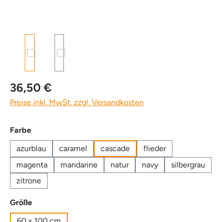
36,50 €
Preise inkl. MwSt. zzgl. Versandkosten
auswählen
Farbe
azurblau
caramel
cascade
flieder
magenta
mandarine
natur
navy
silbergrau
zitrone
auswählen
Größe
60 x 100 cm