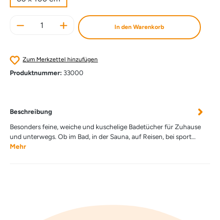
Produkt Anzahl: Gib den gewünschten Wert e
In den Warenkorb
Zum Merkzettel hinzufügen
Produktnummer:
33000
Beschreibung
Besonders feine, weiche und kuschelige Badetücher für Zuhause
und unterwegs. Ob im Bad, in der Sauna, auf Reisen, bei sport…
Mehr