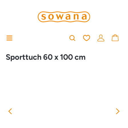
alt springen
Du hast 0 Produkt
Sporttuch 60 x 100 cm
Bildergalerie überspringen