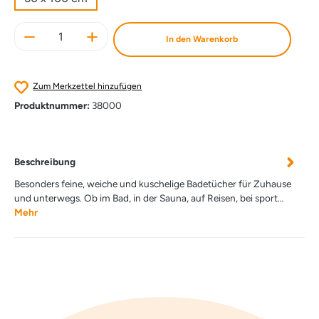
Produkt Anzahl: Gib den gewünschten Wert e
In den Warenkorb
Zum Merkzettel hinzufügen
Produktnummer:
38000
Beschreibung
Besonders feine, weiche und kuschelige Badetücher für Zuhause
und unterwegs. Ob im Bad, in der Sauna, auf Reisen, bei sport…
Mehr