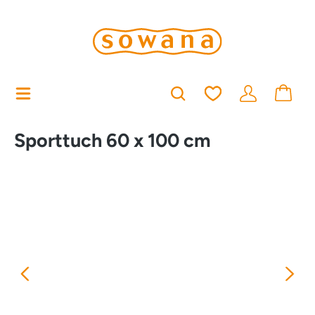
alt springen
Du hast 0 Produkt
Sporttuch 60 x 100 cm
Bildergalerie überspringen