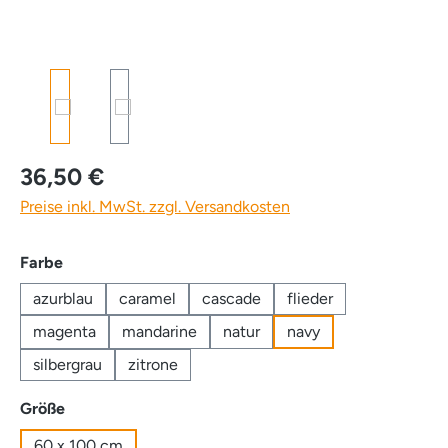
36,50 €
Preise inkl. MwSt. zzgl. Versandkosten
auswählen
Farbe
azurblau
caramel
cascade
flieder
magenta
mandarine
natur
navy
silbergrau
zitrone
auswählen
Größe
60 x 100 cm