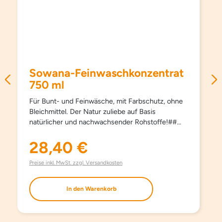
Sowana-Feinwaschkonzentrat
750 ml
Für Bunt- und Feinwäsche, mit Farbschutz, ohne
Bleichmittel. Der Natur zuliebe auf Basis
natürlicher und nachwachsender Rohstoffe!##
Schützt Farben und Fasern, pflegt besonders
schonend und sanft, schon ab 15°C und hält
28,40 €
Regulärer Preis:
Kleidungsstücke länger schön. Kein Weichspüler
erforderlich, besonders bügelleicht. Haut- und
Preise inkl. MwSt. zzgl. Versandkosten
umweltfreundlich. Aufgrund milder Inhaltsstoffe
auch bestens für die Handwäsche geeignet. Mit
In den Warenkorb
modernsten waschaktiven Substanzen und
natürlichem Orangenöl. Ohne Farbstoffe, ohne
Aufheller und ohne Phosphate.