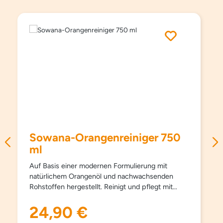
Produktgalerie überspringen
Sowana-Orangenreiniger 750
ml
Auf Basis einer modernen Formulierung mit
natürlichem Orangenöl und nachwachsenden
Rohstoffen hergestellt. Reinigt und pflegt mit
einem sehr angenehmen und natürlichen Duft –
sanft und gründlich. Schmutzlösend, pflegend,
24,90 €
Regulärer Preis:
materialschonend und besonders hautfreundlich.