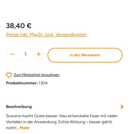
38,40 €
Preise inkl. MwSt. zzgl. Versandkosten
Produkt Anzahl: Gib den gewünschten Wert e
In den Warenkorb
Zum Merkzettel hinzufügen
Produktnummer:
1304
Beschreibung
Sowana macht Gutes besser: Neu entwickelte Faser mit vielen
Vorteilen in der Anwendung. Echte Wirkung – besser geht’s
nicht!…
Mehr