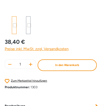
38,40 €
Preise inkl. MwSt. zzgl. Versandkosten
Produkt Anzahl: Gib den gewünschten Wert e
In den Warenkorb
Zum Merkzettel hinzufügen
Produktnummer:
1303
Beschreibung