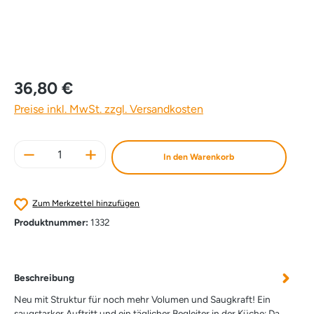
36,80 €
Preise inkl. MwSt. zzgl. Versandkosten
Produkt Anzahl: Gib den gewünschten Wert e
In den Warenkorb
Zum Merkzettel hinzufügen
Produktnummer:
1332
Beschreibung
Neu mit Struktur für noch mehr Volumen und Saugkraft! Ein
saugstarker Auftritt und ein täglicher Begleiter in der Küche: Da…