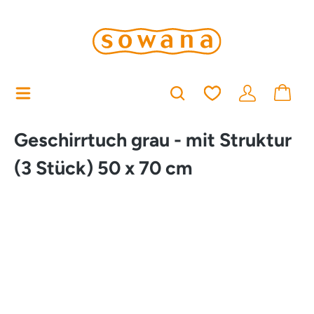
alt springen
Du hast 0 Produkt
Geschirrtuch grau - mit Struktur
(3 Stück) 50 x 70 cm
Bildergalerie überspringen